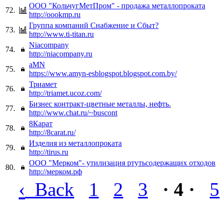
ООО "КольчугМетПром" - продажа металлопроката
72.
http://oookmp.ru
Группа компаний Снабжение и Cбыт?
73.
http://www.ti-titan.ru
Niacompany
74.
http://niacompany.ru
aMN
75.
https://www.amyn-esblogspot.blogspot.com.by/
Триамет
76.
http://triamet.ucoz.com/
Бизнес контракт-цветные металлы, нефть.
77.
http://www.chat.ru/~buscont
8Карат
78.
http://8carat.ru/
Изделия из металлопроката
79.
http://tirus.ru
ООО "Мерком"- утилизация ртутьсодержащих отходов
80.
http://мерком.рф
‹
Back
1
2
3
· 4 ·
5