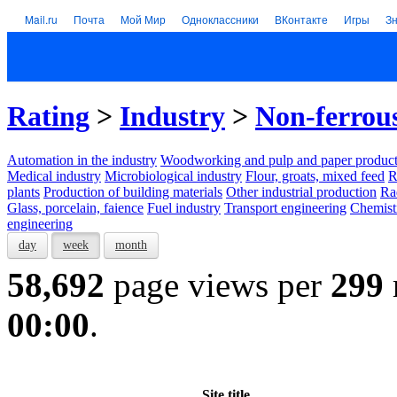
Mail.ru
Почта
Мой Мир
Одноклассники
ВКонтакте
Игры
З
Rating
>
Industry
>
Non-ferrou
Automation in the industry
Woodworking and pulp and paper product
Medical industry
Microbiological industry
Flour, groats, mixed feed
R
plants
Production of building materials
Other industrial production
Ra
Glass, porcelain, faience
Fuel industry
Transport engineering
Chemist
engineering
day
week
month
58,692
page views per
299
00:00
.
Site title