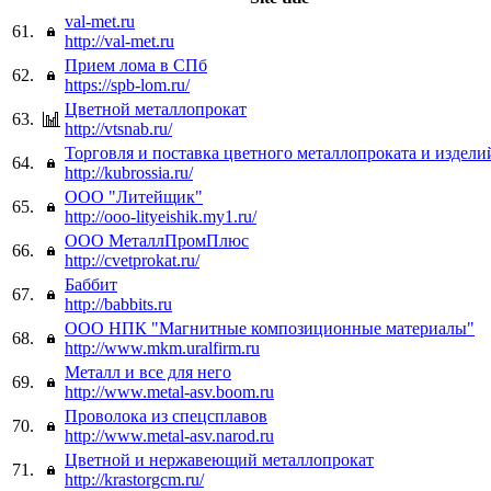
val-met.ru
61.
http://val-met.ru
Прием лома в СПб
62.
https://spb-lom.ru/
Цветной металлопрокат
63.
http://vtsnab.ru/
Торговля и поставка цветного металлопроката и издели
64.
http://kubrossia.ru/
ООО "Литейщик"
65.
http://ooo-lityeishik.my1.ru/
ООО МеталлПромПлюс
66.
http://cvetprokat.ru/
Баббит
67.
http://babbits.ru
ООО НПК "Магнитные композиционные материалы"
68.
http://www.mkm.uralfirm.ru
Металл и все для него
69.
http://www.metal-asv.boom.ru
Проволока из спецсплавов
70.
http://www.metal-asv.narod.ru
Цветной и нержавеющий металлопрокат
71.
http://krastorgcm.ru/