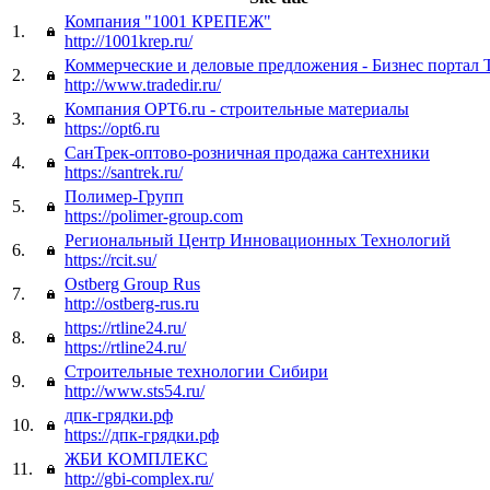
Компания "1001 КРЕПЕЖ"
1.
http://1001krep.ru/
Коммерческие и деловые предложения - Бизнес портал T
2.
http://www.tradedir.ru/
Компания OPT6.ru - строительные материалы
3.
https://opt6.ru
СанТрек-оптово-розничная продажа сантехники
4.
https://santrek.ru/
Полимер-Групп
5.
https://polimer-group.com
Региональный Центр Инновационных Технологий
6.
https://rcit.su/
Ostberg Group Rus
7.
http://ostberg-rus.ru
https://rtline24.ru/
8.
https://rtline24.ru/
Строительные технологии Сибири
9.
http://www.sts54.ru/
дпк-грядки.рф
10.
https://дпк-грядки.рф
ЖБИ КОМПЛЕКС
11.
http://gbi-complex.ru/