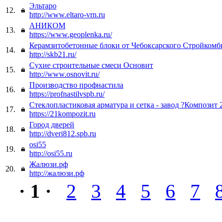
Эльтаро
12.
http://www.eltaro-vrn.ru
АНИКОМ
13.
https://www.geoplenka.ru/
Керамзитобетонные блоки от Чебоксарского Стройкомб
14.
http://skb21.ru/
Сухие строительные смеси Основит
15.
http://www.osnovit.ru/
Производство профнастила
16.
https://profnastilvspb.ru/
Стеклопластиковая арматура и сетка - завод ?Композит 
17.
https://21kompozit.ru
Город дверей
18.
http://dveri812.spb.ru
osi55
19.
http://osi55.ru
Жалюзи.рф
20.
http://жалюзи.рф
· 1 ·
2
3
4
5
6
7