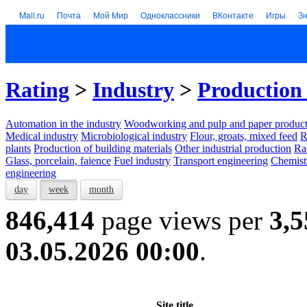
Mail.ru
Почта
Мой Мир
Одноклассники
ВКонтакте
Игры
З
Rating
>
Industry
>
Production 
Automation in the industry
Woodworking and pulp and paper product
Medical industry
Microbiological industry
Flour, groats, mixed feed
R
plants
Production of building materials
Other industrial production
Ra
Glass, porcelain, faience
Fuel industry
Transport engineering
Chemist
engineering
day
week
month
846,414
page views per
3,5
03.05.2026 00:00
.
Site title