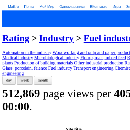
Mail.ru
Почта
Мой Мир
Одноклассники
ВКонтакте
Игры
З
Rating
>
Industry
>
Fuel indust
Automation in the industry
Woodworking and pulp and paper product
Medical industry
Microbiological industry
Flour, groats, mixed feed
R
plants
Production of building materials
Other industrial production
Ra
Glass, porcelain, faience
Fuel industry
Transport engineering
Chemist
engineering
day
week
month
512,869
page views per
40
00:00
.
Site title