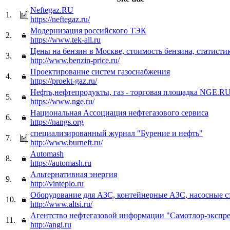
Neftegaz.RU
1.
https://neftegaz.ru/
Модернизация российского ТЭК
2.
https://www.tek-all.ru
Цены на бензин в Москве, стоимость бензина, статисти
3.
http://www.benzin-price.ru/
Проектирование систем газоснабжения
4.
https://proekt-gaz.ru/
Нефть,нефтепродукты, газ - торговая площадка NGE.R
5.
https://www.nge.ru/
Национальная Ассоциация нефтегазового сервиса
6.
https://nangs.org
специализированный журнал "Бурение и нефть"
7.
http://www.burneft.ru/
Automash
8.
https://automash.ru
Альтернативная энергия
9.
http://vinteplo.ru
Оборудование для АЗС, контейнерные АЗС, насосные 
10.
http://www.altsi.ru/
Агентство нефтегазовой информации "Самотлор-экспре
11.
http://angi.ru