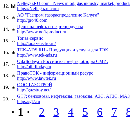
NeftegazRU.com - News in oil, gas industry, market, product
12.
https://Neftegazru.com
АО "Газпром газораспределение Калуга"
13.
http://gro40.com
Цены на нефть и нефтепродукты
14.
http://www.neft-product.ru
Топаз-сервис
15.
http://topazelectro.ru/
TEK-ADS.RU - Продукция и услуги для ТЭК
16.
http://www.tek-ads.ru
Oil.rftoday.ru Российская нефть, обзоры СМИ.
17.
http://oil.rftoday.ru
ПравоТЭК - информационный ресурс
18.
http://www.lawtek.ru
ООО ГАЗСТРОЙ
19.
http://gazstroy.net/
GT7: бензовозы, нефтевозы, газовозы, АЗС, АГЗС, МА
20.
https://gt7.ru
· 1 ·
2
3
4
5
6
7