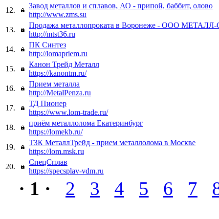
Завод металлов и сплавов, АО - припой, баббит, олово
12.
http://www.zms.su
Продажа металлопроката в Воронеже - ООО МЕТАЛ
13.
http://mtst36.ru
ПК Синтез
14.
http://lomapriem.ru
Канон Трейд Металл
15.
https://kanontm.ru/
Прием металла
16.
http://MetalPenza.ru
ТД Пионер
17.
https://www.lom-trade.ru/
приём металлолома Екатеринбург
18.
https://lomekb.ru/
ТЗК МеталлТрейд - прием металлолома в Москве
19.
https://lom.msk.ru
СпецСплав
20.
https://specsplav-vdm.ru
· 1 ·
2
3
4
5
6
7