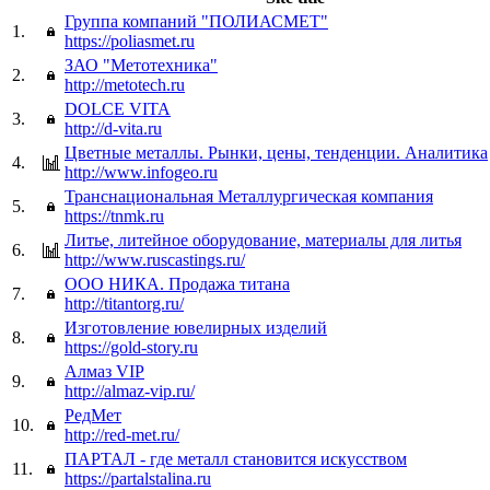
Группа компаний "ПОЛИАСМЕТ"
1.
https://poliasmet.ru
ЗАО "Метотехника"
2.
http://metotech.ru
DOLCE VITA
3.
http://d-vita.ru
Цветные металлы. Рынки, цены, тенденции. Аналитика
4.
http://www.infogeo.ru
Транснациональная Металлургическая компания
5.
https://tnmk.ru
Литье, литейное оборудование, материалы для литья
6.
http://www.ruscastings.ru/
ООО НИКА. Продажа титана
7.
http://titantorg.ru/
Изготовление ювелирных изделий
8.
https://gold-story.ru
Алмаз VIP
9.
http://almaz-vip.ru/
РедМет
10.
http://red-met.ru/
ПАРТАЛ - где металл становится искусством
11.
https://partalstalina.ru