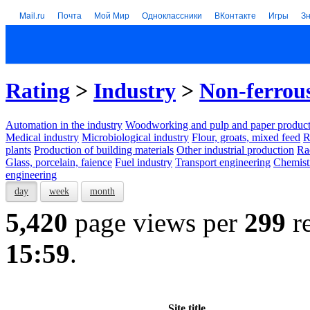
Mail.ru
Почта
Мой Мир
Одноклассники
ВКонтакте
Игры
З
Rating
>
Industry
>
Non-ferrou
Automation in the industry
Woodworking and pulp and paper product
Medical industry
Microbiological industry
Flour, groats, mixed feed
R
plants
Production of building materials
Other industrial production
Ra
Glass, porcelain, faience
Fuel industry
Transport engineering
Chemist
engineering
day
week
month
5,420
page views per
299
re
15:59
.
Site title