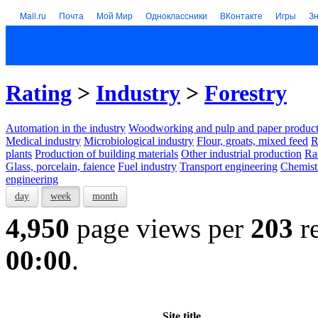
Mail.ru
Почта
Мой Мир
Одноклассники
ВКонтакте
Игры
З
Rating
>
Industry
>
Forestry
Automation in the industry
Woodworking and pulp and paper product
Medical industry
Microbiological industry
Flour, groats, mixed feed
R
plants
Production of building materials
Other industrial production
Ra
Glass, porcelain, faience
Fuel industry
Transport engineering
Chemist
engineering
day
week
month
4,950
page views per
203
re
00:00
.
Site title