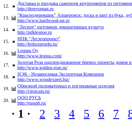
Доставка и продажа саженцев крупномеров из питомни
12.
http://derevomag.ru
"Краснодеревщик" Апшеронск: доска и щит из бука, дуб
13.
http://www.hardwood-ug.ru
"Лесное" питомник декоративных культур
14.
http://pdklesnoe.ru
НПК "Лесхозпроект"
15.
http://leshozproekt.ru/
Lespuu Oy
16.
http://www.lespuu.com/
Золотая Роза оцилиндрованное бревно проекты домов и
17.
http://www.golden-rose.ru/
НЭК - Независимая Экспертная Компания
18.
http://www.woodexpert.biz/
Обрезной пиломатериал и погонажные изделия
19.
http://ctroicam.ru/
ООО РУСЬ
20.
http://russpb.ru/
· 1 ·
2
3
4
5
6
7