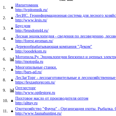
Ивпитомник
1.
http://ivpitomnik.ru/
ЛесИС. Геоинформационная система для лесного хозяйс
2.
http://www.lesis.ru/
Брусдом
3.
http://brusdom44.ru/
Лесная энциклопедия - сведения по лесоведению, лесов
4.
http://forest.geoman.ru/
Деревообрабатывающая компания "Деком"
5.
http://ooodekom.ru
Мотопила.Ру. Энциклопедия бензопил и цепных электр
6.
http://motopila.ru
Многопильные станки.
7.
http://bars-ad.ru/
ЛесЗагТорг - лесозаготовительные и лесохозяйственные
8.
https://leszagtorgcom.ru/
Оптлесторг
9.
http://www.optlestorg.ru
Пихтовое масло от производителя оптом
10.
http://alttay.ru
Охотхозяйство "Фауна" - Организация охоты. Рыбалка. 
11.
http://www.faunahunting.ru/