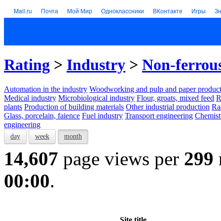
Mail.ru
Почта
Мой Мир
Одноклассники
ВКонтакте
Игры
З
Rating
>
Industry
>
Non-ferrou
Automation in the industry
Woodworking and pulp and paper product
Medical industry
Microbiological industry
Flour, groats, mixed feed
R
plants
Production of building materials
Other industrial production
Ra
Glass, porcelain, faience
Fuel industry
Transport engineering
Chemist
engineering
day
week
month
14,607
page views per
299
00:00
.
Site title