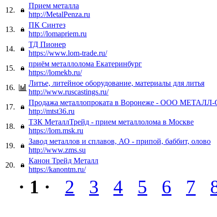
Прием металла
12.
http://MetalPenza.ru
ПК Синтез
13.
http://lomapriem.ru
ТД Пионер
14.
https://www.lom-trade.ru/
приём металлолома Екатеринбург
15.
https://lomekb.ru/
Литье, литейное оборудование, материалы для литья
16.
http://www.ruscastings.ru/
Продажа металлопроката в Воронеже - ООО МЕТАЛ
17.
http://mtst36.ru
ТЗК МеталлТрейд - прием металлолома в Москве
18.
https://lom.msk.ru
Завод металлов и сплавов, АО - припой, баббит, олово
19.
http://www.zms.su
Канон Трейд Металл
20.
https://kanontm.ru/
· 1 ·
2
3
4
5
6
7