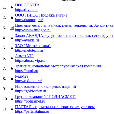
DOLCE VITA
1.
http://d-vita.ru
ООО НИКА. Продажа титана
2.
http://titantorg.ru/
Цветные металлы. Рынки, цены, тенденции. Аналитика
3.
http://www.infogeo.ru
Завод АВАЛДА: чугунное литье, заклепки, сетка круче
4.
http://avalda.ru
ЗАО "Метотехника"
5.
http://metotech.ru
Алмаз VIP
6.
http://almaz-vip.ru/
Транснациональная Металлургическая компания
7.
https://tnmk.ru
РедМет
8.
http://red-met.ru/
Изготовление ювелирных изделий
9.
https://gold-story.ru
Группа компаний "ПОЛИАСМЕТ"
10.
https://poliasmet.ru
ПАРТАЛ - где металл становится искусством
11.
https://partalstalina.ru