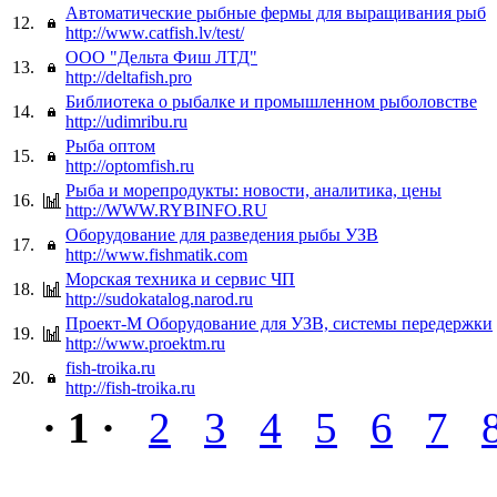
Автоматические рыбные фермы для выращивания рыб
12.
http://www.catfish.lv/test/
ООО "Дельта Фиш ЛТД"
13.
http://deltafish.pro
Библиотека о рыбалке и промышленном рыболовстве
14.
http://udimribu.ru
Рыба оптом
15.
http://optomfish.ru
Рыба и морепродукты: новости, аналитика, цены
16.
http://WWW.RYBINFO.RU
Оборудование для разведения рыбы УЗВ
17.
http://www.fishmatik.com
Морская техника и сервис ЧП
18.
http://sudokatalog.narod.ru
Проект-М Оборудование для УЗВ, системы передержки
19.
http://www.proektm.ru
fish-troika.ru
20.
http://fish-troika.ru
· 1 ·
2
3
4
5
6
7