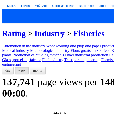
Mail.ru
Почта
Мой Мир
Одноклассники
ВКонтакте
Игры
З
Rating
>
Industry
>
Fisheries
Automation in the industry
Woodworking and pulp and paper product
Medical industry
Microbiological industry
Flour, groats, mixed feed
R
plants
Production of building materials
Other industrial production
Ra
Glass, porcelain, faience
Fuel industry
Transport engineering
Chemist
engineering
day
week
month
137,741
page views per
14
00:00
.
Site title