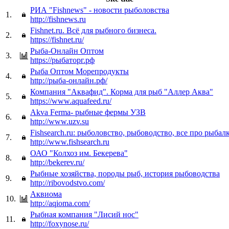
РИА "Fishnews" - новости рыболовства
1.
http://fishnews.ru
Fishnet.ru. Всё для рыбного бизнеса.
2.
https://fishnet.ru/
Рыба-Онлайн Оптом
3.
https://рыбаторг.рф
Рыба Оптом Морепродукты
4.
http://рыба-онлайн.рф/
Компания "Аквафид". Корма для рыб "Аллер Аква"
5.
https://www.aquafeed.ru/
Akva Ferma- рыбные фермы УЗВ
6.
http://www.uzv.su
Fishsearch.ru: рыболовство, рыбоводство, все про рыбал
7.
http://www.fishsearch.ru
ОАО "Колхоз им. Бекерева"
8.
http://bekerev.ru/
Рыбные хозяйства, породы рыб, история рыбоводства
9.
http://ribovodstvo.com/
Аквиома
10.
http://aqioma.com/
Рыбная компания "Лисий нос"
11.
http://foxynose.ru/