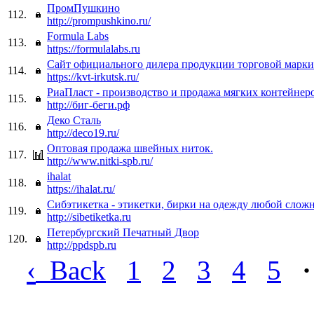
ПромПушкино
112.
http://prompushkino.ru/
Formula Labs
113.
https://formulalabs.ru
Сайт официального дилера продукции торговой марк
114.
https://kvt-irkutsk.ru/
РиаПласт - производство и продажа мягких контейнер
115.
http://биг-беги.рф
Деко Сталь
116.
http://deco19.ru/
Оптовая продажа швейных ниток.
117.
http://www.nitki-spb.ru/
ihalat
118.
https://ihalat.ru/
Сибэтикетка - этикетки, бирки на одежду любой слож
119.
http://sibetiketka.ru
Петербургский Печатный Двор
120.
http://ppdspb.ru
‹
Back
1
2
3
4
5
·