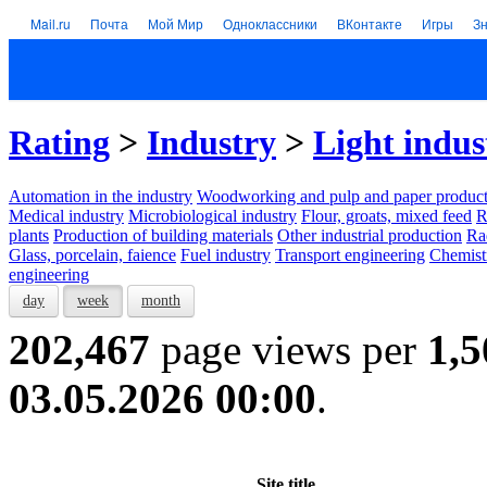
Mail.ru
Почта
Мой Мир
Одноклассники
ВКонтакте
Игры
З
Rating
>
Industry
>
Light indus
Automation in the industry
Woodworking and pulp and paper product
Medical industry
Microbiological industry
Flour, groats, mixed feed
R
plants
Production of building materials
Other industrial production
Ra
Glass, porcelain, faience
Fuel industry
Transport engineering
Chemist
engineering
day
week
month
202,467
page views per
1,5
03.05.2026 00:00
.
Site title