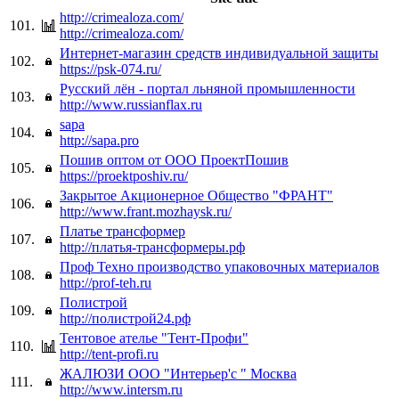
http://crimealoza.com/
101.
http://crimealoza.com/
Интернет-магазин средств индивидуальной защиты
102.
https://psk-074.ru/
Русский лён - портал льняной промышленности
103.
http://www.russianflax.ru
sapa
104.
http://sapa.pro
Пошив оптом от ООО ПроектПошив
105.
https://proektposhiv.ru/
Закрытое Акционерное Общество "ФРАНТ"
106.
http://www.frant.mozhaysk.ru/
Платье трансформер
107.
http://платья-трансформеры.рф
Проф Техно производство упаковочных материалов
108.
http://prof-teh.ru
Полистрой
109.
http://полистрой24.рф
Тентовое ателье "Тент-Профи"
110.
http://tent-profi.ru
ЖАЛЮЗИ ООО "Интерьер'c " Москва
111.
http://www.intersm.ru