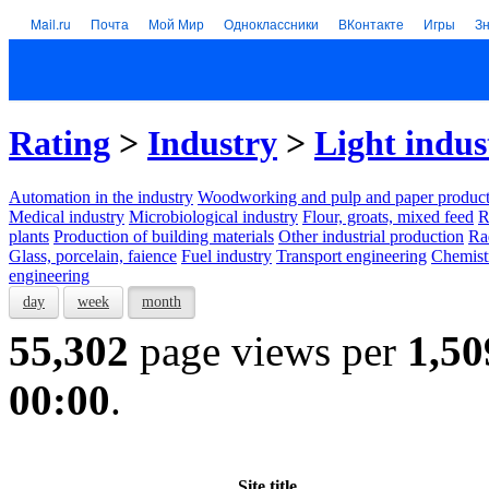
Mail.ru
Почта
Мой Мир
Одноклассники
ВКонтакте
Игры
З
Rating
>
Industry
>
Light indus
Automation in the industry
Woodworking and pulp and paper product
Medical industry
Microbiological industry
Flour, groats, mixed feed
R
plants
Production of building materials
Other industrial production
Ra
Glass, porcelain, faience
Fuel industry
Transport engineering
Chemist
engineering
day
week
month
55,302
page views per
1,50
00:00
.
Site title