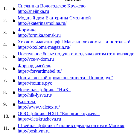
Снежинка Вологодское Кружево
1.
http://snejinka.ru
Модный дом Екатерины Смолиной
2.
http://ekaterinasmolina.ru/
Формика
3.
http://formika.tomsk.ru
Хохлома-магазин.рф I Магазин хохломы... и не только!
4.
https://xoxloma-magazin.ru/
Постельное белье подушки и одеяла оптом от производ
5.
http://vce-v-dom.ru
Форвард-мебель
6.
https://forvardmebel.ru/
Портал легкой промышленности "Пошив.рус"
7.
https://пошив.рус
Носочная фабрика "НиК"
8.
http://nik-lysva.ru/
Валетекс
9.
http://www.valetex.ru/
ООО фабрика НХП "Елецкие кружева"
10.
https://eletskruzheva.ru
Швейная фабрика ? пошив одежды оптом в Москвк
11.
http://poshivm.ru