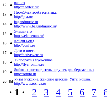
naditex
12.
http://naditex.ru/
ПромЭлектроАвтоматика
13.
http://pea.ru/
bagandmusic.ru
14.
http://www.bagandmusic.ru/
Элементто
15.
https://elementto.ru/
Конфи Бонд
16.
http://confy.ru
Дети в цвете
17.
http://detivtsvete.ru
Типография flyer-online
18.
http://flyer-online.ru
Sofuto - производитель подушек для беременных
19.
http://sofuto.ru
Унты мужские, женские детские. Унты Рошва.
20.
http://www.roshva.ru
· 1 ·
2
3
4
5
6
7