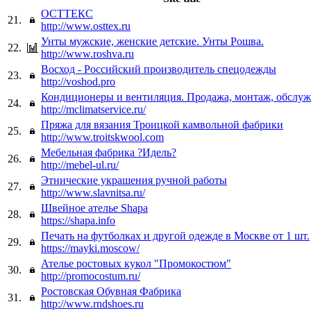
ОСТТЕКС
21.
http://www.osttex.ru
Унты мужские, женские детские. Унты Рошва.
22.
http://www.roshva.ru
Восход - Российский производитель спецодежды
23.
http://voshod.pro
Кондиционеры и вентиляция. Продажа, монтаж, обслуж
24.
http://mclimatservice.ru/
Пряжа для вязания Троицкой камвольной фабрики
25.
http://www.troitskwool.com
Мебельная фабрика ?Идель?
26.
http://mebel-ul.ru/
Этнические украшения ручной работы
27.
http://www.slavnitsa.ru/
Швейное ателье Shapa
28.
https://shapa.info
Печать на футболках и другой одежде в Москве от 1 шт.
29.
https://mayki.moscow/
Ателье ростовых кукол "Промокостюм"
30.
http://promocostum.ru/
Ростовская Обувная Фабрика
31.
http://www.rndshoes.ru