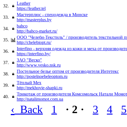
Leather
32.
https://leather.tel
Мастерплюс - спецодежда в Минске
33.
http://masterplus.by
bahco
34.
http://bahco-market.ru/
OOO "Челеби-Текстиль" / производитель текстильной 
35.
http://chelebiopt.ru/
Interfino - верхняя одежда из кожи и меха от производит
36.
https://interfino.by/
ЗАО "Веско"
37.
http://www.vesko.nsk.ru
Постельное белье оптом от производителя Интетекс
38.
http://postelnoebeleoptom.ru
Тёплый Мех
39.
http://mekhovie-shapki.ru
Трикотаж от производителя Комсомольск Натали Момо
40.
http://natalimomot.com.ua
‹
Back
1
· 2 ·
3
4
5