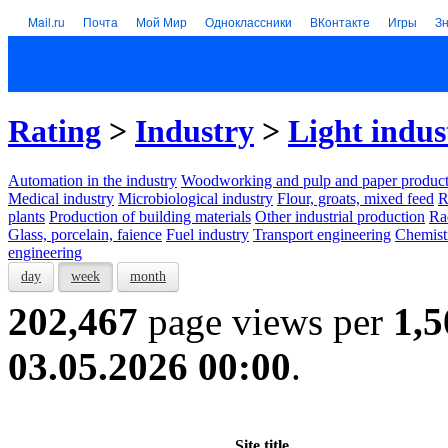
Mail.ru
Почта
Мой Мир
Одноклассники
ВКонтакте
Игры
З
Rating
>
Industry
>
Light indus
Automation in the industry
Woodworking and pulp and paper product
Medical industry
Microbiological industry
Flour, groats, mixed feed
R
plants
Production of building materials
Other industrial production
Ra
Glass, porcelain, faience
Fuel industry
Transport engineering
Chemist
engineering
day
week
month
202,467
page views per
1,5
03.05.2026 00:00
.
Site title