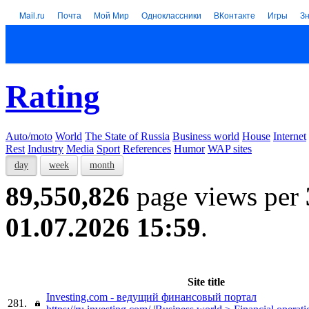
Mail.ru
Почта
Мой Мир
Одноклассники
ВКонтакте
Игры
З
Rating
Auto/moto
World
The State of Russia
Business world
House
Internet
Rest
Industry
Media
Sport
References
Humor
WAP sites
day
week
month
89,550,826
page views per
01.07.2026 15:59
.
Site title
Investing.com - ведущий финансовый портал
281.