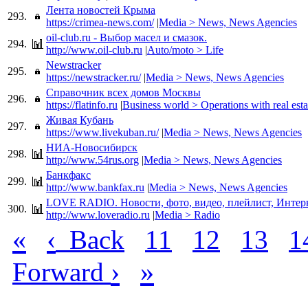
Лента новостей Крыма
293.
https://crimea-news.com/
|
Media > News, News Agencies
oil-club.ru - Выбор масел и смазок.
294.
http://www.oil-club.ru
|
Auto/moto > Life
Newstracker
295.
https://newstracker.ru/
|
Media > News, News Agencies
Справочник всех домов Москвы
296.
https://flatinfo.ru
|
Business world > Operations with real esta
Живая Кубань
297.
https://www.livekuban.ru/
|
Media > News, News Agencies
НИА-Новосибирск
298.
http://www.54rus.org
|
Media > News, News Agencies
Банкфакс
299.
http://www.bankfax.ru
|
Media > News, News Agencies
LOVE RADIO. Новости, фото, видео, плейлист, Интер
300.
http://www.loveradio.ru
|
Media > Radio
«
‹
Back
11
12
13
1
›
»
Forward