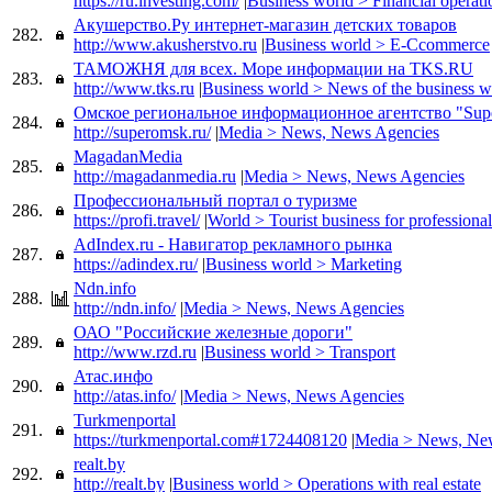
https://ru.investing.com/
|
Business world > Financial operati
Акушерство.Ру интернет-магазин детских товаров
282.
http://www.akusherstvo.ru
|
Business world > E-Ccommerce
ТАМОЖНЯ для всех. Море информации на TKS.RU
283.
http://www.tks.ru
|
Business world > News of the business w
Омское региональное информационное агентство "Sup
284.
http://superomsk.ru/
|
Media > News, News Agencies
MagadanMedia
285.
http://magadanmedia.ru
|
Media > News, News Agencies
Профессиональный портал о туризме
286.
https://profi.travel/
|
World > Tourist business for professional
AdIndex.ru - Навигатор рекламного рынка
287.
https://adindex.ru/
|
Business world > Marketing
Ndn.info
288.
http://ndn.info/
|
Media > News, News Agencies
ОАО "Российские железные дороги"
289.
http://www.rzd.ru
|
Business world > Transport
Атас.инфо
290.
http://atas.info/
|
Media > News, News Agencies
Turkmenportal
291.
https://turkmenportal.com#1724408120
|
Media > News, Ne
realt.by
292.
http://realt.by
|
Business world > Operations with real estate