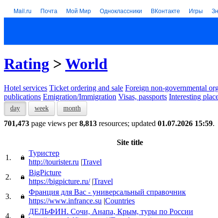
Mail.ru
Почта
Мой Мир
Одноклассники
ВКонтакте
Игры
З
Rating
>
World
Hotel services
Тicket ordering and sale
Foreign non-governmental org
publications
Emigration/Immigration
Visas, passports
Interesting plac
day
week
month
701,473
page views per
8,813
resources; updated
01.07.2026 15:59
.
Site title
Туристер
1.
http://tourister.ru
|
Travel
BigPicture
2.
https://bigpicture.ru/
|
Travel
Франция для Вас - универсальный справочник
3.
https://www.infrance.su
|
Countries
ДЕЛЬФИН. Сочи, Анапа, Крым, туры по России
4.