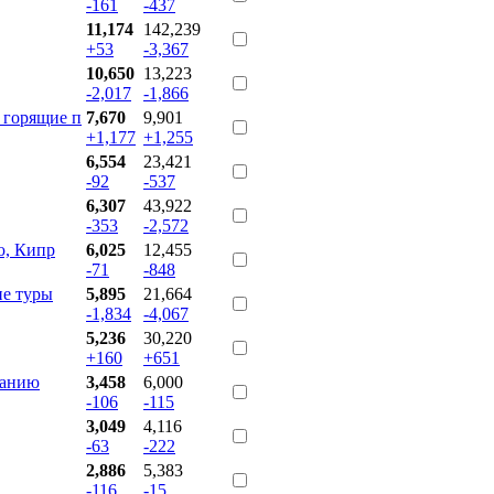
-161
-437
11,174
142,239
+53
-3,367
10,650
13,223
-2,017
-1,866
 горящие п
7,670
9,901
+1,177
+1,255
6,554
23,421
-92
-537
6,307
43,922
-353
-2,572
ю, Кипр
6,025
12,455
-71
-848
ие туры
5,895
21,664
-1,834
-4,067
5,236
30,220
+160
+651
панию
3,458
6,000
-106
-115
3,049
4,116
-63
-222
2,886
5,383
-116
-15