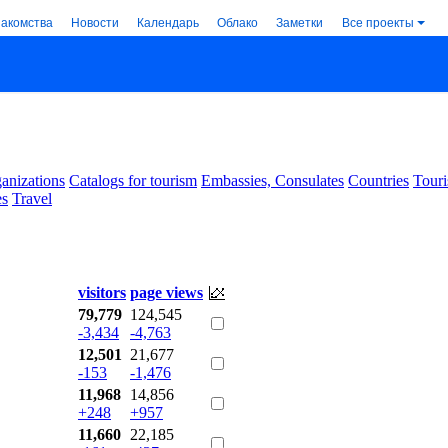
накомства
Новости
Календарь
Облако
Заметки
Все проекты
anizations
Catalogs for tourism
Embassies, Consulates
Countries
Touri
es
Travel
visitors
page views
79,779
124,545
-3,434
-4,763
12,501
21,677
-153
-1,476
11,968
14,856
+248
+957
11,660
22,185