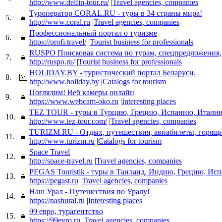
http://www.delfin-tour.ru/
|
Travel agencies, companies
Туроператор CORAL.RU - туры в 34 страны мира!
5.
http://www.coral.ru
|
Travel agencies, companies
Профессиональный портал о туризме
6.
https://profi.travel/
|
Tourist business for professionals
RUSPO Поисковая система по турам, спецпредложения,
7.
http://ruspo.ru/
|
Tourist business for professionals
HOLIDAY.BY - туристический портал Беларуси.
8.
http://www.holiday.by
|
Catalogs for tourism
Поглядим! Веб камеры онлайн
9.
https://www.webcam-oko.ru
|
Interesting places
TEZ TOUR - туры в Турцию, Грецию, Испанию, Итали
10.
http://www.tez-tour.com/
|
Travel agencies, companies
TURIZM.RU - Отдых, путешествия, авиабилеты, горящ
11.
http://www.turizm.ru
|
Catalogs for tourism
Space Travel
12.
http://space-travel.ru
|
Travel agencies, companies
PEGAS Touristik - туры в Таиланд, Индию, Грецию, Ис
13.
https://pegast.ru
|
Travel agencies, companies
Наш Урал - Путешествия по Уралу!
14.
https://nashural.ru
|
Interesting places
99 евро, турагентство
15.
https://99evro.ru
|
Travel agencies, companies