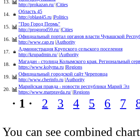
13.
http://prokazan.ru/
|
Cities
Область 45
14.
http://oblast45.ru
|
Politics
"Про Город Пермь"
15.
http://progorod59.ru/
|
Cities
Официальный портал органов власти Чувашской Респу
16.
http://www.cap.ru
|
Authority
Администрация Крупского сельского поселения
17.
http://krupadmin.ru/
|
Authority
Магадан - столица Колымского края. Региональный сер
18.
https://www.kolyma.ru
|
Regions
Официальный городской сайт Череповца
19.
http://www.cherinfo.ru
|
Authority
Марийская правда - новости республики Марий Эл
20.
https://www.marpravda.ru/
|
Regions
· 1 ·
2
3
4
5
6
7
You can see combined chart