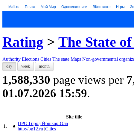
Mail.ru
Почта
Мой Мир
Одноклассники
ВКонтакте
Игры
З
Rating
>
The State of
Authority
Elections
Cities
The state
Maps
Non-governmental organiza
day
week
month
1,588,330
page views per
7
01.07.2026 15:59
.
Site title
ПРО Город Йошкар-Ола
1.
http://pg12.ru
|
Cities