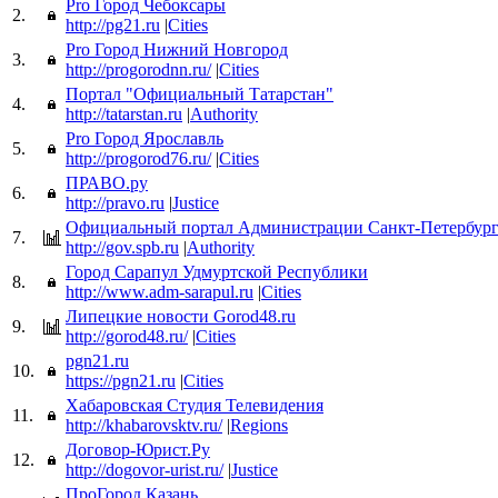
Pro Город Чебоксары
2.
http://pg21.ru
|
Cities
Pro Город Нижний Новгород
3.
http://progorodnn.ru/
|
Cities
Портал "Официальный Татарстан"
4.
http://tatarstan.ru
|
Authority
Pro Город Ярославль
5.
http://progorod76.ru/
|
Cities
ПРАВО.ру
6.
http://pravo.ru
|
Justice
Официальный портал Администрации Санкт-Петербург
7.
http://gov.spb.ru
|
Authority
Город Сарапул Удмуртской Республики
8.
http://www.adm-sarapul.ru
|
Cities
Липецкие новости Gorod48.ru
9.
http://gorod48.ru/
|
Cities
pgn21.ru
10.
https://pgn21.ru
|
Cities
Хабаровская Студия Телевидения
11.
http://khabarovsktv.ru/
|
Regions
Договор-Юрист.Ру
12.
http://dogovor-urist.ru/
|
Justice
ПроГород Казань