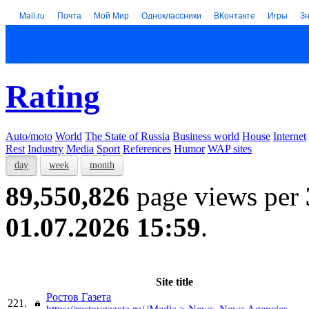
Mail.ru
Почта
Мой Мир
Одноклассники
ВКонтакте
Игры
З
Rating
Auto/moto
World
The State of Russia
Business world
House
Internet
Rest
Industry
Media
Sport
References
Humor
WAP sites
day
week
month
89,550,826
page views per
01.07.2026 15:59
.
Site title
Ростов Газета
221.