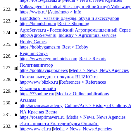
https://rostovgazeta.ru/
|
Media > News, News Agencies
Volkswagen Technical Site - крупнейший клуб Volkswag
222.
https://vwts.ru/
|
Auto/moto > Info
Brandshop - магазин одежды, обуви и аксессуаров
223.
https://brandshop.ru
|
Rest > Shopping
AgroServer.ru - Российский Агропромышленный Серве
224.
http://AgroServer.ru
|
Industry > Agricultural services
Hobby Games
225.
https://hobbygames.ru
|
Rest > Hobby
Regnum Carya
226.
https://www.regnumhotels.com
|
Rest > Resorts
Политнавигатор
227.
https://politnavigator.news
|
Media > News, News Agencies
Портал выгодных покупок BLIZKO.ru
228.
http://www.blizko.ru
|
References > References
Ульяновск онлайн
229.
https://73online.ru/
|
Media > Online publications
Arzamas
230.
http://arzamas.academy
|
Culture/Arts > History of Culture, A
ИА Красная Весна
231.
https://rossaprimavera.ru
|
Media > News, News Agencies
e1.ru - новости Екатеринбурга Он-лайн
232.
http://www.e1.ru
|
Media > News, News Agencies