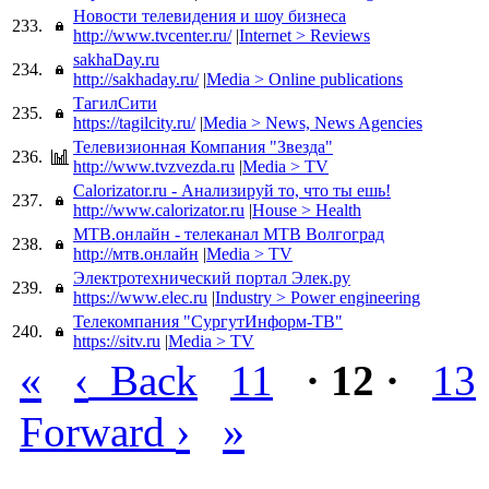
Новости телевидения и шоу бизнеса
233.
http://www.tvcenter.ru/
|
Internet > Reviews
sakhaDay.ru
234.
http://sakhaday.ru/
|
Media > Online publications
ТагилСити
235.
https://tagilcity.ru/
|
Media > News, News Agencies
Телевизионная Компания "Звезда"
236.
http://www.tvzvezda.ru
|
Media > TV
Calorizator.ru - Анализируй то, что ты ешь!
237.
http://www.calorizator.ru
|
House > Health
МТВ.онлайн - телеканал МТВ Волгоград
238.
http://мтв.онлайн
|
Media > TV
Электротехнический портал Элек.ру
239.
https://www.elec.ru
|
Industry > Power engineering
Телекомпания "СургутИнформ-ТВ"
240.
https://sitv.ru
|
Media > TV
«
‹
Back
11
· 12 ·
13
›
»
Forward