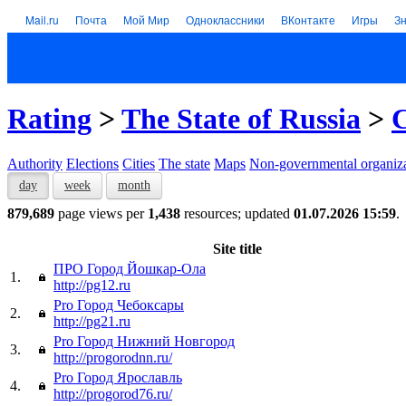
Mail.ru
Почта
Мой Мир
Одноклассники
ВКонтакте
Игры
З
Rating
>
The State of Russia
>
C
Authority
Elections
Cities
The state
Maps
Non-governmental organiza
day
week
month
879,689
page views per
1,438
resources; updated
01.07.2026 15:59
.
Site title
ПРО Город Йошкар-Ола
1.
http://pg12.ru
Pro Город Чебоксары
2.
http://pg21.ru
Pro Город Нижний Новгород
3.
http://progorodnn.ru/
Pro Город Ярославль
4.
http://progorod76.ru/