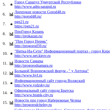
Город Сарапул Удмуртской Республики
5.
http://www.adm-sarapul.ru
Липецкие новости Gorod48.ru
6.
http://gorod48.ru/
pgn21.ru
7.
https://pgn21.ru
ПроГород Казань
8.
http://prokazan.ru/
"Про Город Пермь"
9.
http://progorod59.ru/
"Вятка-На-Сети" Информационный портал - город Киро
10.
http://www.net.kirov.ru
Новости Самары
11.
http://progorodsamara.ru
Большой Воронежский форум - " у Антона"
12.
http://www.bvf.ru
Информационный сайт города Волжский
13.
http://www.volzsky.ru/
Официальный сайт города Братска
14.
http://www.bratsk-city.ru
Новости про город Набережные Челны
15.
http://progorodchelny.ru