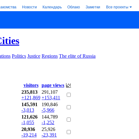
накомства
Новости
Календарь
Облако
Заметки
Все проекты
ities
tions
Politics
Justice
Regions
The elite of Russia
visitors
page views
235,813
291,107
+121,869
+153,411
145,591
190,846
-3,013
-5,966
121,626
144,789
-1,055
-1,252
20,936
25,926
-19,214
-23,391