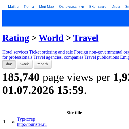
Mail.ru
Почта
Мой Мир
Одноклассники
ВКонтакте
Игры
З
Rating
>
World
>
Travel
Hotel services
Тicket ordering and sale
Foreign non-governmental org
for professionals
Travel agencies, companies
Travel publications
Emig
day
week
month
185,740
page views per
1,9
01.07.2026 15:59
.
Site title
Туристер
1.
http://tourister.ru