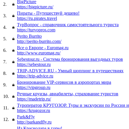
BigPicture
2.
https://bigpicture.ru/
Пираты - Путешествуй дешево!
3.
https://ru.pirates.travel
ТурВопрос - справочник самостоятельного туриста
4.
https://turvopros.com
Perito Burrito
5.
http://perito-burrito.com/
Все о Европе - Euromag.ru
6.
http://www.euromag.ru/
Sebestour.ru - Система бронирования выгодных туров
7.
https://sebestour.ru
TRIP-ADVICE.RU - Умный шоппинг в путешествиях
8.
https://trip-advice.ru
Бронирование VIP-сервисов в аэропортах мира
9.
https://vipgroup.ru
Речные круизы, авиабилеты, страхование туристов
10.
https://madetrip.ru/
Туроператор КРУГОЗОР. Туры и экскурсии по России и
11.
https://krugozor.ru
Park&Fly
12.
http://parkandfly.ru
Из Краснодара в горы!