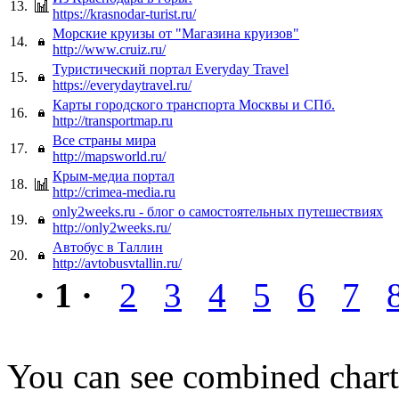
13.
https://krasnodar-turist.ru/
Морские круизы от "Магазина круизов"
14.
http://www.cruiz.ru/
Туристический портал Everyday Travel
15.
https://everydaytravel.ru/
Карты городского транспорта Москвы и СПб.
16.
http://transportmap.ru
Все страны мира
17.
http://mapsworld.ru/
Крым-медиа портал
18.
http://crimea-media.ru
only2weeks.ru - блог о самостоятельных путешествиях
19.
http://only2weeks.ru/
Автобус в Таллин
20.
http://avtobusvtallin.ru/
· 1 ·
2
3
4
5
6
7
You can see combined chart