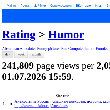
Mail.ru
Почта
Мой Мир
Одноклассники
ВКонтакте
Игры
З
Rating
>
Humor
Absurdism
Anecdotes
Funny pictures
Fun
Computer humor
Funnies
day
week
month
241,809
page views per
2,0
01.07.2026 15:59
.
Site title
Анекдоты из России - смешные анекдоты, истории, кар
1.
http://www.anekdot.ru
|
Anecdotes