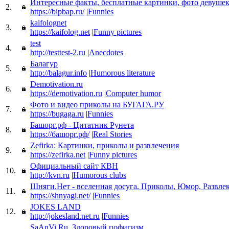
Интересные факты, бесплатные картинки, фото девуше
2.
https://bipbap.ru/
|
Funnies
kaifolognet
3.
https://kaifolog.net
|
Funny pictures
test
4.
http://testtest-2.ru
|
Anecdotes
Балагур
5.
http://balagur.info
|
Humorous literature
Demotivation.ru
6.
https://demotivation.ru
|
Computer humor
Фото и видео приколы на БУГАГА.РУ
7.
https://bugaga.ru
|
Funnies
Башорг.рф - Цитатник Рунета
8.
https://башорг.рф/
|
Real Stories
Zefirka: Картинки, приколы и развлечения
9.
https://zefirka.net
|
Funny pictures
Официальный сайт КВН
10.
http://kvn.ru
|
Humorous clubs
Шняги.Нет - вселенная досуга. Приколы, Юмор, Развле
11.
https://shnyagi.net/
|
Funnies
JOKES LAND
12.
http://jokesland.net.ru
|
Funnies
SaAnVi.Ru. Здоровый пофигизм.