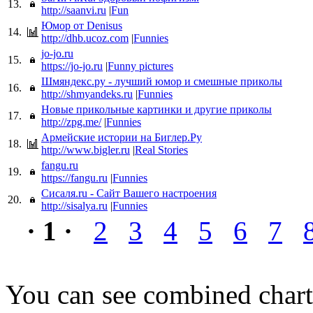
13.
http://saanvi.ru
|
Fun
Юмор от Denisus
14.
http://dhb.ucoz.com
|
Funnies
jo-jo.ru
15.
https://jo-jo.ru
|
Funny pictures
Шмяндекс.ру - лучший юмор и смешные приколы
16.
http://shmyandeks.ru
|
Funnies
Новые прикольные картинки и другие приколы
17.
http://zpg.me/
|
Funnies
Армейские истории на Биглер.Ру
18.
http://www.bigler.ru
|
Real Stories
fangu.ru
19.
https://fangu.ru
|
Funnies
Сисаля.ru - Сайт Вашего настроения
20.
http://sisalya.ru
|
Funnies
· 1 ·
2
3
4
5
6
7
You can see combined chart