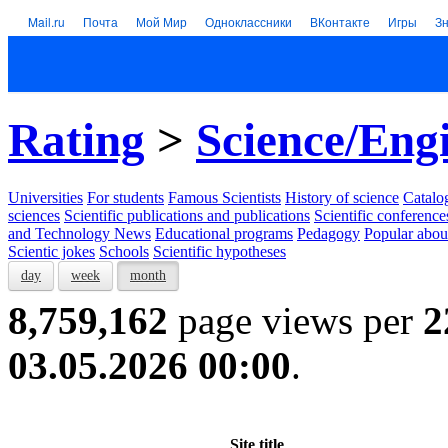
Mail.ru
Почта
Мой Мир
Одноклассники
ВКонтакте
Игры
З
Rating
>
Science/Eng
Universities
For students
Famous Scientists
History of science
Catalog
sciences
Scientific publications and publications
Scientific conference
and Technology News
Educational programs
Pedagogy
Popular abou
Scientic jokes
Schools
Scientific hypotheses
day
week
month
8,759,162
page views per
2
03.05.2026 00:00
.
Site title