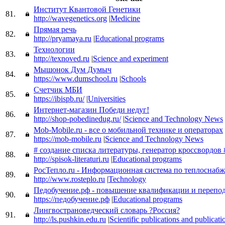
Институт Квантовой Генетики
81.
http://wavegenetics.org
|
Medicine
Прямая речь
82.
http://pryamaya.ru
|
Educational programs
Технологии
83.
http://texnoved.ru
|
Science and experiment
Мышонок Дум Думыч
84.
https://www.dumschool.ru
|
Schools
Счетчик МБИ
85.
https://ibispb.ru/
|
Universities
Интернет-магазин Победи недуг!
86.
http://shop-pobedinedug.ru/
|
Science and Technology News
Mob-Mobile.ru - все о мобильной технике и операторах
87.
https://mob-mobile.ru
|
Science and Technology News
# создание списка литературы, генератор кроссвордов 
88.
http://spisok-literaturi.ru
|
Educational programs
РосТепло.ru - Информационная система по теплоснаб
89.
http://www.rosteplo.ru
|
Technology
Педобучение.рф - повышение квалификации и перепо
90.
https://педобучение.рф
|
Educational programs
Лингвострановедческий словарь ?Россия?
91.
http://ls.pushkin.edu.ru
|
Scientific publications and publicati