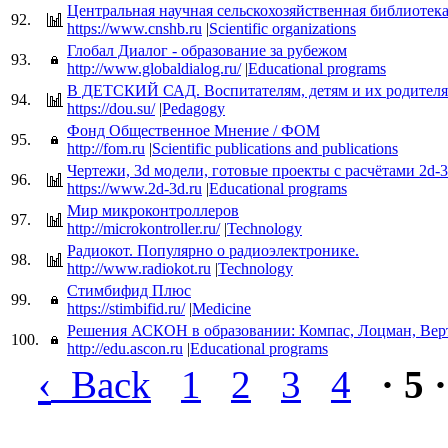
Центральная научная сельскохозяйственная библиотек
92.
https://www.cnshb.ru
|
Scientific organizations
Глобал Диалог - образование за рубежом
93.
http://www.globaldialog.ru/
|
Educational programs
В ДЕТСКИЙ САД. Воспитателям, детям и их родител
94.
https://dou.su/
|
Pedagogy
Фонд Общественное Мнение / ФОМ
95.
http://fom.ru
|
Scientific publications and publications
Чертежи, 3d модели, готовые проекты с расчётами 2d-3
96.
https://www.2d-3d.ru
|
Educational programs
Мир микроконтроллеров
97.
http://microkontroller.ru/
|
Technology
Радиокот. Популярно о радиоэлектронике.
98.
http://www.radiokot.ru
|
Technology
Стимбифид Плюс
99.
https://stimbifid.ru/
|
Medicine
Решения АСКОН в образовании: Компас, Лоцман, Вер
100.
http://edu.ascon.ru
|
Educational programs
‹
Back
1
2
3
4
· 5 ·