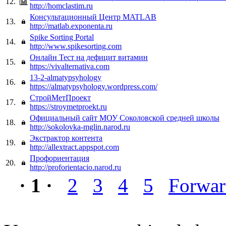
12.
http://homclastim.ru
Консультационный Центр MATLAB
13.
http://matlab.exponenta.ru
Spike Sorting Portal
14.
http://www.spikesorting.com
Онлайн Тест на дефицит витамин
15.
https://vivalternativa.com
13-2-almatypsyhology
16.
https://almatypsyhology.wordpress.com/
СтройМетПроект
17.
https://stroymetproekt.ru
Официальный сайт МОУ Соколовской средней школы
18.
http://sokolovka-mglin.narod.ru
Экстрактор контента
19.
http://allextract.appspot.com
Профориентация
20.
http://proforientacio.narod.ru
· 1 ·
2
3
4
5
Forwa