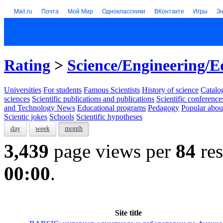
Mail.ru
Почта
Мой Мир
Одноклассники
ВКонтакте
Игры
З
Rating
>
Science/Engineering/E
Universities
For students
Famous Scientists
History of science
Catalog
sciences
Scientific publications and publications
Scientific conference
and Technology News
Educational programs
Pedagogy
Popular abou
Scientic jokes
Schools
Scientific hypotheses
day
week
month
3,439
page views per
84
res
00:00
.
Site title