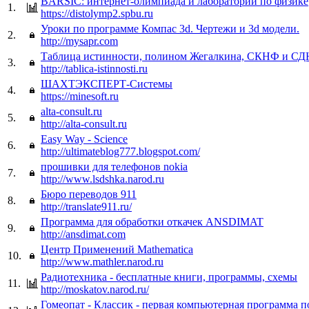
BARSIC: интернет-олимпиада и лаборатории по физике
1.
https://distolymp2.spbu.ru
Уроки по программе Компас 3d. Чертежи и 3d модели.
2.
http://mysapr.com
Таблица истинности, полином Жегалкина, СКНФ и С
3.
http://tablica-istinnosti.ru
ШАХТЭКСПЕРТ-Системы
4.
https://minesoft.ru
alta-consult.ru
5.
http://alta-consult.ru
Easy Way - Science
6.
http://ultimateblog777.blogspot.com/
прошивки для телефонов nokia
7.
http://www.lsdshka.narod.ru
Бюро переводов 911
8.
http://translate911.ru/
Программа для обработки откачек ANSDIMAT
9.
http://ansdimat.com
Центр Применений Mathematica
10.
http://www.mathler.narod.ru
Радиотехника - бесплатные книги, программы, схемы
11.
http://moskatov.narod.ru/
Гомеопат - Классик - первая компьютерная программа п