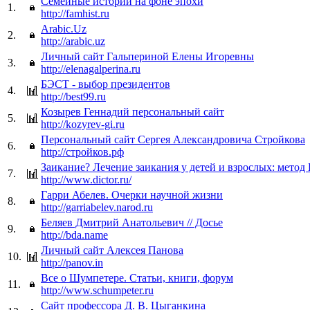
Семейные истории на фоне эпохи
1.
http://famhist.ru
Arabic.Uz
2.
http://arabic.uz
Личный сайт Гальпериной Елены Игоревны
3.
http://elenagalperina.ru
БЭСТ - выбор президентов
4.
http://best99.ru
Козырев Геннадий персональный сайт
5.
http://kozyrev-gi.ru
Персональный сайт Сергея Александровича Стройкова
6.
http://стройков.рф
Заикание? Лечение заикания у детей и взрослых: метод
7.
http://www.dictor.ru/
Гарри Абелев. Очерки научной жизни
8.
http://garriabelev.narod.ru
Беляев Дмитрий Анатольевич // Досье
9.
http://bda.name
Личный сайт Алексея Панова
10.
http://panov.in
Все о Шумпетере. Статьи, книги, форум
11.
http://www.schumpeter.ru
Сайт профессора Д. В. Цыганкина