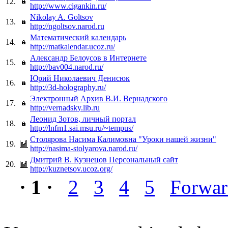
12.
http://www.cigankin.ru/
Nikolay A. Goltsov
13.
http://ngoltsov.narod.ru
Математический календарь
14.
http://matkalendar.ucoz.ru/
Александр Белоусов в Интернете
15.
http://bav004.narod.ru/
Юрий Николаевич Денисюк
16.
http://3d-holography.ru/
Электронный Архив В.И. Вернадского
17.
http://vernadsky.lib.ru
Леонид Зотов, личный портал
18.
http://lnfm1.sai.msu.ru/~tempus/
Столярова Насима Калимовна "Уроки нашей жизни"
19.
http://nasima-stolyarova.narod.ru/
Дмитрий В. Кузнецов Персональный сайт
20.
http://kuznetsov.ucoz.org/
· 1 ·
2
3
4
5
Forwa