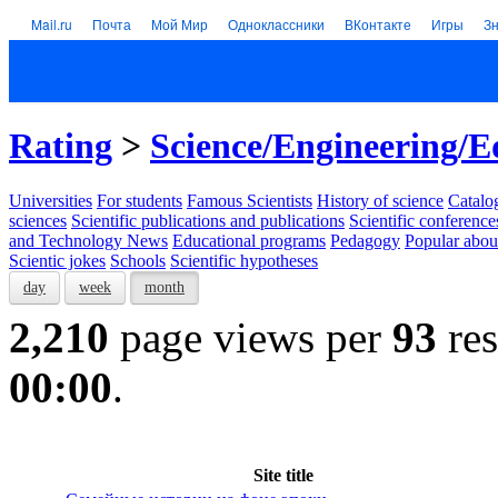
Mail.ru
Почта
Мой Мир
Одноклассники
ВКонтакте
Игры
З
Rating
>
Science/Engineering/E
Universities
For students
Famous Scientists
History of science
Catalog
sciences
Scientific publications and publications
Scientific conference
and Technology News
Educational programs
Pedagogy
Popular abou
Scientic jokes
Schools
Scientific hypotheses
day
week
month
2,210
page views per
93
res
00:00
.
Site title