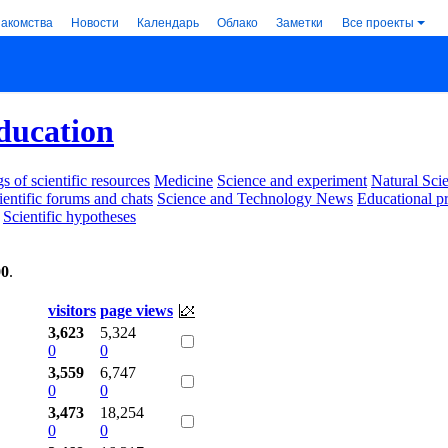
накомства
Новости
Календарь
Облако
Заметки
Все проекты
ducation
s of scientific resources
Medicine
Science and experiment
Natural Sci
ientific forums and chats
Science and Technology News
Educational p
Scientific hypotheses
00
.
visitors
page views
3,623
5,324
0
0
3,559
6,747
0
0
3,473
18,254
0
0