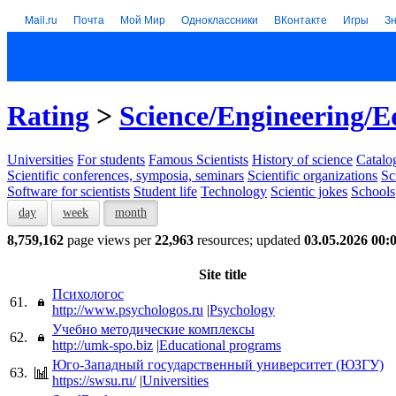
Mail.ru
Почта
Мой Мир
Одноклассники
ВКонтакте
Игры
З
Rating
>
Science/Engineering/E
Universities
For students
Famous Scientists
History of science
Catalog
Scientific conferences, symposia, seminars
Scientific organizations
Sc
Software for scientists
Student life
Technology
Scientic jokes
Schools
day
week
month
8,759,162
page views per
22,963
resources; updated
03.05.2026 00:
Site title
Психологос
61.
http://www.psychologos.ru
|
Psychology
Учебно методические комплексы
62.
http://umk-spo.biz
|
Educational programs
Юго-Западный государственный университет (ЮЗГУ)
63.
https://swsu.ru/
|
Universities