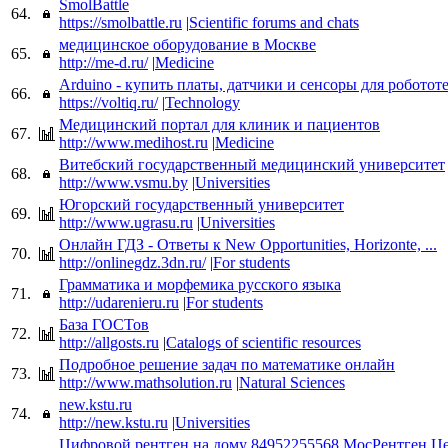
SmolBattle
64.
https://smolbattle.ru
|
Scientific forums and chats
медицинское оборудование в Москве
65.
http://me-d.ru/
|
Medicine
Arduino - купить платы, датчики и сенсоры для роботот
66.
https://voltiq.ru/
|
Technology
Медицинский портал для клиник и пациентов
67.
http://www.medihost.ru
|
Medicine
Витебский государственный медицинский университет
68.
http://www.vsmu.by
|
Universities
Югорский государственный университет
69.
http://www.ugrasu.ru
|
Universities
Онлайн ГДЗ - Ответы к New Opportunities, Horizonte, ...
70.
http://onlinegdz.3dn.ru/
|
For students
Грамматика и морфемика русского языка
71.
http://udarenieru.ru
|
For students
База ГОСТов
72.
http://allgosts.ru
|
Catalogs of scientific resources
Подробное решение задач по математике онлайн
73.
http://www.mathsolution.ru
|
Natural Sciences
new.kstu.ru
74.
http://new.kstu.ru
|
Universities
Цифровой рентген на дому 84952255568 МосРентген Ц