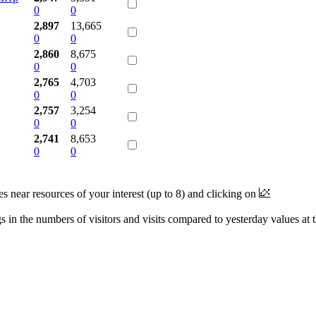
0
0
2,897
13,665
0
0
2,860
8,675
0
0
2,765
4,703
0
0
2,757
3,254
0
0
2,741
8,653
0
0
near resources of your interest (up to 8) and clicking on
 in the numbers of visitors and visits compared to yesterday values at 