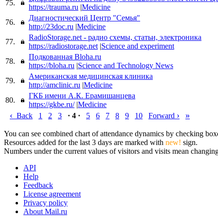
75.
https://trauma.ru
|
Medicine
Диагностический Центр "Семья"
76.
http://23doc.ru
|
Medicine
RadioStorage.net - радио схемы, статьи, электроника
77.
https://radiostorage.net
|
Science and experiment
Подкованная Bloha.ru
78.
https://bloha.ru
|
Science and Technology News
Американская медицинская клиника
79.
http://amclinic.ru
|
Medicine
ГКБ имени А.К. Ерамишанцева
80.
https://gkbe.ru/
|
Medicine
‹
›
»
Back
1
2
3
· 4 ·
5
6
7
8
9
10
Forward
You can see combined chart of attendance dynamics by checking boxes 
Resources added for the last 3 days are marked with
new!
sign.
Numbers under the current values of visitors and visits mean changings
API
Help
Feedback
License agreement
Privacy policy
About Mail.ru