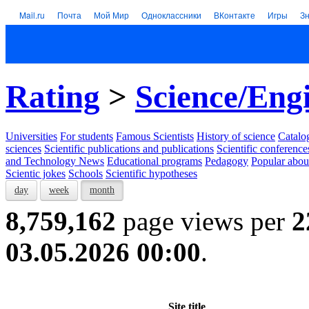
Mail.ru
Почта
Мой Мир
Одноклассники
ВКонтакте
Игры
З
Rating
>
Science/Eng
Universities
For students
Famous Scientists
History of science
Catalog
sciences
Scientific publications and publications
Scientific conference
and Technology News
Educational programs
Pedagogy
Popular abou
Scientic jokes
Schools
Scientific hypotheses
day
week
month
8,759,162
page views per
2
03.05.2026 00:00
.
Site title