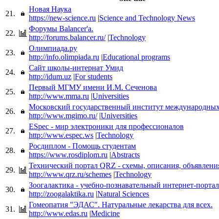
Новая Наука
21.
https://new-science.ru
|
Science and Technology News
Форумы Balancer'а.
22.
http://forums.balancer.ru/
|
Technology
Олимпиада.ру
23.
http://info.olimpiada.ru
|
Educational programs
Сайт школы-интернат Умид
24.
http://idum.uz
|
For students
Первый МГМУ имени И.М. Сеченова
25.
http://www.mma.ru
|
Universities
Московский государственный институт международны
26.
http://www.mgimo.ru/
|
Universities
ESpec - мир электроники для профессионалов
27.
http://www.espec.ws
|
Technology
Росдиплом - Помощь студентам
28.
https://www.rosdiplom.ru
|
Abstracts
Технический портал QRZ - схемы, описания, объявлени
29.
http://www.qrz.ru/schemes
|
Technology
Зоогалактика - учебно-познавательный интернет-портал
30.
http://zoogalaktika.ru
|
Natural Sciences
Гомеопатия "ЭДАС". Натуральные лекарства для всех.
31.
http://www.edas.ru
|
Medicine