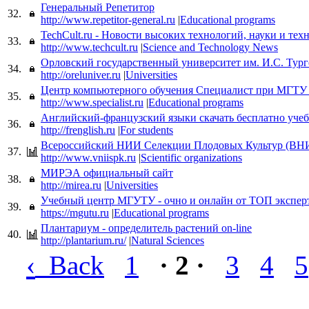
Генеральный Репетитор
32.
http://www.repetitor-general.ru
|
Educational programs
TechCult.ru - Новости высоких технологий, науки и тех
33.
http://www.techcult.ru
|
Science and Technology News
Орловский государственный университет им. И.С. Тург
34.
http://oreluniver.ru
|
Universities
Центр компьютерного обучения Специалист при МГТУ
35.
http://www.specialist.ru
|
Educational programs
Английский-французский языки скачать бесплатно уче
36.
http://frenglish.ru
|
For students
Всероссийский НИИ Селекции Плодовых Культур (В
37.
http://www.vniispk.ru
|
Scientific organizations
МИРЭА официальный сайт
38.
http://mirea.ru
|
Universities
Учебный центр МГУТУ - очно и онлайн от ТОП экспер
39.
https://mgutu.ru
|
Educational programs
Плантариум - определитель растений on-line
40.
http://plantarium.ru/
|
Natural Sciences
‹
Back
1
· 2 ·
3
4
5