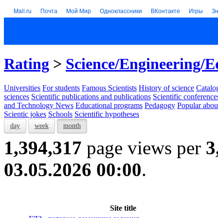
Mail.ru
Почта
Мой Мир
Одноклассники
ВКонтакте
Игры
З
Rating
>
Science/Engineering/E
Universities
For students
Famous Scientists
History of science
Catalog
sciences
Scientific publications and publications
Scientific conference
and Technology News
Educational programs
Pedagogy
Popular abou
Scientic jokes
Schools
Scientific hypotheses
day
week
month
1,394,317
page views per
3
03.05.2026 00:00
.
Site title