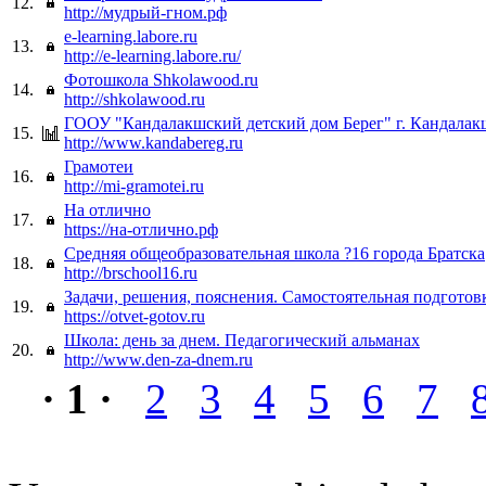
12.
http://мудрый-гном.рф
e-learning.labore.ru
13.
http://e-learning.labore.ru/
Фотошкола Shkolawood.ru
14.
http://shkolawood.ru
ГООУ "Кандалакшский детский дом Берег" г. Кандалак
15.
http://www.kandabereg.ru
Грамотеи
16.
http://mi-gramotei.ru
На отлично
17.
https://на-отлично.рф
Средняя общеобразовательная школа ?16 города Братска
18.
http://brschool16.ru
Задачи, решения, пояснения. Самостоятельная подготовк
19.
https://otvet-gotov.ru
Школа: день за днем. Педагогический альманах
20.
http://www.den-za-dnem.ru
· 1 ·
2
3
4
5
6
7