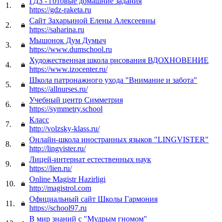
ГДЗ - готовые домашние задания
1.
https://gdz-raketa.ru
Сайт Захарьиной Елены Алексеевны
2.
https://saharina.ru
Мышонок Дум Думыч
3.
https://www.dumschool.ru
Художественная школа рисования ВДОХНОВЕНИЕ
4.
https://www.izocenter.ru/
Школа патронажного ухода "Внимание и забота"
5.
https://allnurses.ru/
Учебный центр Симметрия
6.
https://symmetry.school
Класс
7.
http://volzsky-klass.ru/
Онлайн-школа иностранных языков "LINGVISTER"
8.
http://lingvister.ru/
Лицей-интернат естественных наук
9.
https://lien.ru/
Online Magistr Hazirligi
10.
http://magistrol.com
Официальный сайт Школы Гармония
11.
https://school97.ru
В мир знаний с "Мудрым гномом"