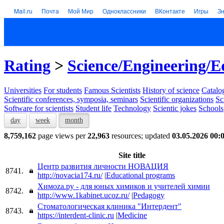
Mail.ru
Почта
Мой Мир
Одноклассники
ВКонтакте
Игры
З
Rating
>
Science/Engineering/E
Universities
For students
Famous Scientists
History of science
Catalog
Scientific conferences, symposia, seminars
Scientific organizations
Sc
Software for scientists
Student life
Technology
Scientic jokes
Schools
day
week
month
8,759,162
page views per
22,963
resources; updated
03.05.2026 00:
Site title
Центр развития личности НОВАЦИЯ
8741.
http://novacia174.ru/
|
Educational programs
Химоzа.ру - для юных химиков и учителей химии
8742.
http://www.1kabinet.ucoz.ru/
|
Pedagogy
Стоматологическая клиника "Интердент"
8743.
https://interdent-clinic.ru
|
Medicine