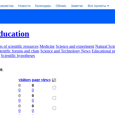
накомства
Новости
Календарь
Облако
Заметки
Все проекты
ducation
s of scientific resources
Medicine
Science and experiment
Natural Sci
ientific forums and chats
Science and Technology News
Educational p
Scientific hypotheses
00
.
visitors
page views
0
0
0
0
0
0
0
0
0
0
0
0