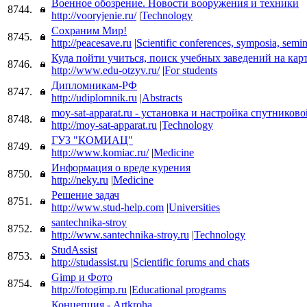
Военное обозрение. Новости вооружения и техники
8744.
http://vooryjenie.ru/
|
Technology
Сохраним Мир!
8745.
http://peacesave.ru
|
Scientific conferences, symposia, semin
Куда пойти учиться, поиск учебных заведений на кар
8746.
http://www.edu-otzyv.ru/
|
For students
Дипломникам-РФ
8747.
http://udiplomnik.ru
|
Abstracts
moy-sat-apparat.ru - установка и настройка спутников
8748.
http://moy-sat-apparat.ru
|
Technology
ГУЗ "КОМИАЦ"
8749.
http://www.komiac.ru/
|
Medicine
Информация о вреде курения
8750.
http://neky.ru
|
Medicine
Решение задач
8751.
http://www.stud-help.com
|
Universities
santechnika-stroy
8752.
http://www.santechnika-stroy.ru
|
Technology
StudAssist
8753.
http://studassist.ru
|
Scientific forums and chats
Gimp и Фото
8754.
http://fotogimp.ru
|
Educational programs
Концепция - Artkroha