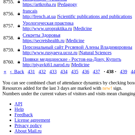
8755.
https://artkroha.ru
|
Pedagogy
francais
8756.
http://french.at.ua
|
Scientific publications and publications
Урологическая практика
8757.
http://www.uropraktika.ru
|
Medicine
Секреты Здоровья
8758.
https://secretshealth.ru
|
Medicine
Персональный сайт Русяевой Алены Владимировны
8759.
http://www.rusyaeva.ucoz.ru
|
Natural Sciences
Пиявки медицинские - Ростов-на-Дону. Купить
8760.
http://piyavki61.narod.ru
|
Medicine
«
‹
Back
431
432
433
434
435
436
437
· 438 ·
439
4
You can see combined chart of attendance dynamics by checking boxes 
Resources added for the last 3 days are marked with
new!
sign.
Numbers under the current values of visitors and visits mean changings
API
Help
Feedback
License agreement
Privacy policy
About Mail.ru