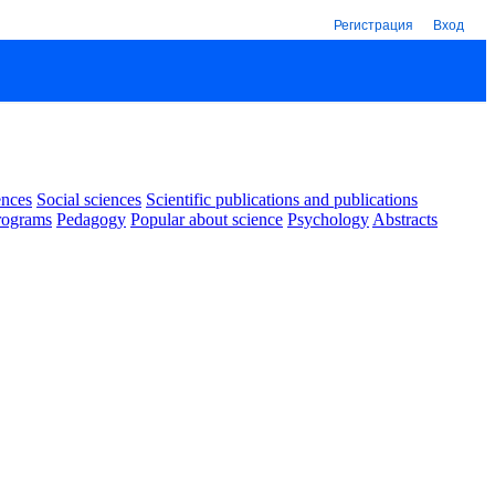
Регистрация
Вход
ences
Social sciences
Scientific publications and publications
rograms
Pedagogy
Popular about science
Psychology
Abstracts