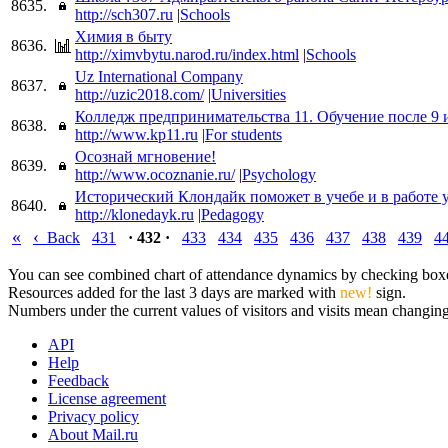
8635.
http://sch307.ru
|
Schools
Химия в быту
8636.
http://ximvbytu.narod.ru/index.html
|
Schools
Uz International Company
8637.
http://uzic2018.com/
|
Universities
Колледж предпринимательства 11. Обучение после 9 и
8638.
http://www.kp11.ru
|
For students
Осознай мгновение!
8639.
http://www.ocoznanie.ru/
|
Psychology
Исторический Клондайк поможет в учебе и в работе 
8640.
http://klonedayk.ru
|
Pedagogy
«
‹
Back
431
· 432 ·
433
434
435
436
437
438
439
4
You can see combined chart of attendance dynamics by checking boxes 
Resources added for the last 3 days are marked with
new!
sign.
Numbers under the current values of visitors and visits mean changings
API
Help
Feedback
License agreement
Privacy policy
About Mail.ru