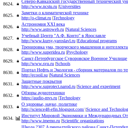
Северо-Кавказский государственный технический ун
8624.
http://www.ncstu.ru
|
Universities
Заметки о климатической технике
8625.
http://o-climat.ru
|
Technology
Астрономия XXI века
8626.
http://www.astroweb.ru
|
Natural Sciences
Учебный Центр "А.Ф. Конто" в Ярославле
8627.
http://www.kursy-yaroslavl.ru
|
Educational programs
Тренировка ума, творческого мышления и интеллекта
8628.
http://www.superidea.ru
|
Psychology
Санкт-Петербургское Суворовское Военное Училище
8629.
http://www.svu.ru
|
Schools
Портал Нефть и Экология - сборник материалов по т
8630.
http://ecooil.su
|
Natural Sciences
Защитные покрытия
8631.
http://www.suprotect.narod.ru
|
Science and experiment
Обзоры аудиотехники
8632.
https://audio-mvs.ru
|
Technology
О здоровье, науке, политике
8633.
http://science48-efin.blogspot.com/
|
Science and Technolo
Институт Мировой Экономики и Международных 
8634.
http://www.imemo.ru
|
Scientific organizations
Школа ?307 Адмиралтейского района Санкт-Петербур