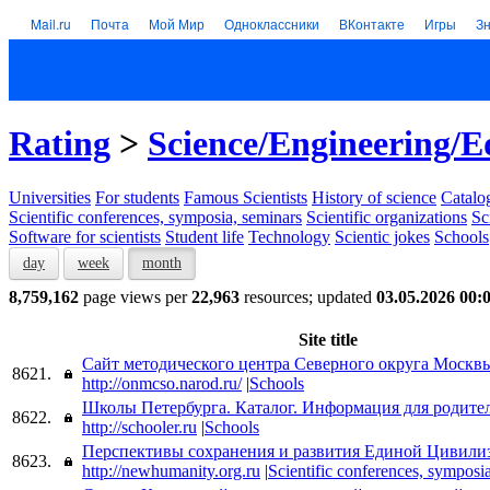
Mail.ru
Почта
Мой Мир
Одноклассники
ВКонтакте
Игры
З
Rating
>
Science/Engineering/E
Universities
For students
Famous Scientists
History of science
Catalog
Scientific conferences, symposia, seminars
Scientific organizations
Sc
Software for scientists
Student life
Technology
Scientic jokes
Schools
day
week
month
8,759,162
page views per
22,963
resources; updated
03.05.2026 00:
Site title
Сайт методического центра Северного округа Москв
8621.
http://onmcso.narod.ru/
|
Schools
Школы Петербурга. Каталог. Информация для родите
8622.
http://schooler.ru
|
Schools
Перспективы сохранения и развития Единой Цивили
8623.
http://newhumanity.org.ru
|
Scientific conferences, symposi