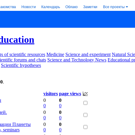
накомства
Новости
Календарь
Облако
Заметки
Все проекты
ducation
s of scientific resources
Medicine
Science and experiment
Natural Sci
ientific forums and chats
Science and Technology News
Educational p
Scientific hypotheses
00
.
visitors
page views
ы
0
0
0
0
лей.
0
0
0
0
зации Планеты
0
0
a, seminars
0
0