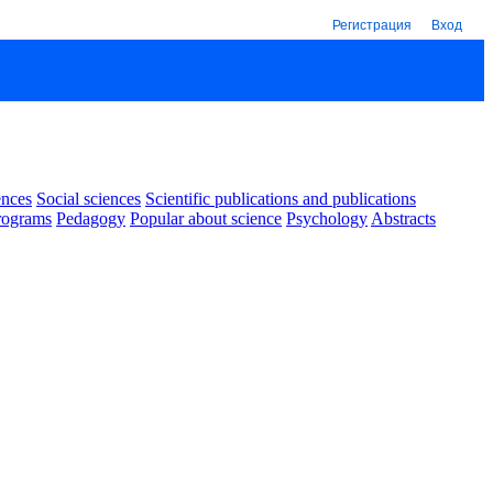
Регистрация
Вход
ences
Social sciences
Scientific publications and publications
rograms
Pedagogy
Popular about science
Psychology
Abstracts