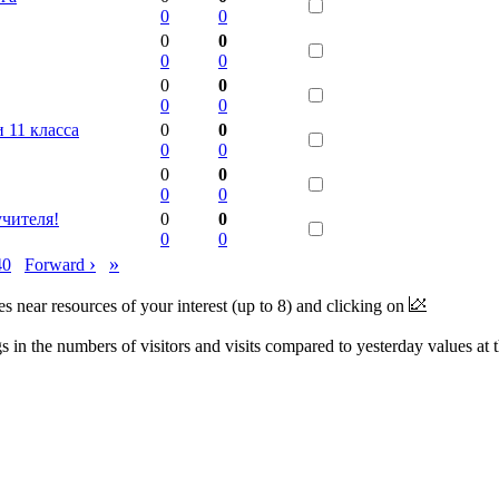
0
0
0
0
0
0
0
0
0
0
 11 класса
0
0
0
0
0
0
0
0
учителя!
0
0
0
0
›
»
40
Forward
near resources of your interest (up to 8) and clicking on
 in the numbers of visitors and visits compared to yesterday values at 