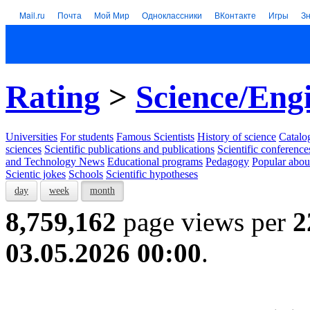
Mail.ru
Почта
Мой Мир
Одноклассники
ВКонтакте
Игры
З
Rating
>
Science/Eng
Universities
For students
Famous Scientists
History of science
Catalog
sciences
Scientific publications and publications
Scientific conference
and Technology News
Educational programs
Pedagogy
Popular abou
Scientic jokes
Schools
Scientific hypotheses
day
week
month
8,759,162
page views per
2
03.05.2026 00:00
.