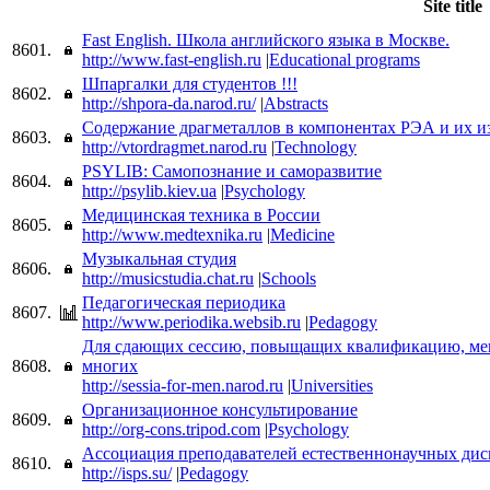
Site title
Fast English. Школа английского языка в Москве.
8601.
http://www.fast-english.ru
|
Educational programs
Шпаргалки для студентов !!!
8602.
http://shpora-da.narod.ru/
|
Abstracts
Содержание драгметаллов в компонентах РЭА и их и
8603.
http://vtordragmet.narod.ru
|
Technology
PSYLIB: Самопознание и саморазвитие
8604.
http://psylib.kiev.ua
|
Psychology
Медицинская техника в России
8605.
http://www.medtexnika.ru
|
Medicine
Музыкальная студия
8606.
http://musicstudia.chat.ru
|
Schools
Педагогическая периодика
8607.
http://www.periodika.websib.ru
|
Pedagogy
Для сдающих сессию, повыщащих квалификацию, мене
8608.
многих
http://sessia-for-men.narod.ru
|
Universities
Организационное консультирование
8609.
http://org-cons.tripod.com
|
Psychology
Ассоциация преподавателей естественнонаучных ди
8610.
http://isps.su/
|
Pedagogy