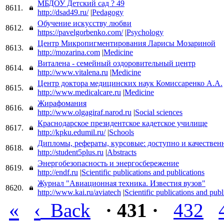
МБДОУ Детский сад ? 49
8611.
http://dsad49.ru/
|
Pedagogy
Обучение искусству любви
8612.
https://pavelgorbenko.com/
|
Psychology
Центр Микропигментирования Ларисы Мозариной
8613.
http://mozarina.com
|
Medicine
Виталена - семейный оздоровительный центр
8614.
http://www.vitalena.ru
|
Medicine
Центр доктора медицинских наук Комиссаренко А.А.
8615.
http://www.medicalcare.ru
|
Medicine
Жирафомания
8616.
http://www.olgagiraf.narod.ru
|
Social sciences
Краснодарское президентское кадетское училище
8617.
http://kpku.edumil.ru/
|
Schools
Дипломы, рефераты, курсовые: доступно и качествен
8618.
http://student5plus.ru
|
Abstracts
Энергобезопасность и энергосбережение
8619.
http://endf.ru
|
Scientific publications and publications
Журнал "Авиационная техника. Известия вузов"
8620.
http://www.kai.ru/aviatech
|
Scientific publications and publ
«
‹
Back
· 431 ·
432