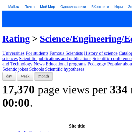
Mail.ru
Почта
Мой Мир
Одноклассники
ВКонтакте
Игры
З
Rating
>
Science/Engineering/E
Universities
For students
Famous Scientists
History of science
Catalog
sciences
Scientific publications and publications
Scientific conference
and Technology News
Educational programs
Pedagogy
Popular abou
Scientic jokes
Schools
Scientific hypotheses
day
week
month
17,370
page views per
334
00:00
.
Site title