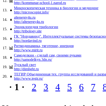
12.
http://kommunar-school-1.narod.ru
Микроскопическая техника в биологии и медицине
13.
http://microscopist.info/
altenergy4u.ru
14.
http://altenergy4u.ru
Энциклопедия трибологии
15.
http://tribology.site
ГК "Нордавинд". Интеллектуальные системы безопасно
16.
http://nordavind.ru
Ритмодинамика, тяготение, инерция
17.
http://www.mirit.ru
Самоделкин - сделай сам, своими руками
18.
http://samodelkyn.3dn.ru/
Тусклый свет
19.
http://dimlight.ru
ТЕГИР Объединенная тех. группа исследований и разра
20.
http://www.tegir.ru/
· 1 ·
2
3
4
5
6
7