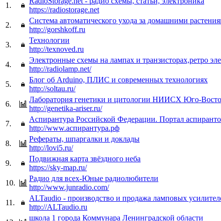
RadioStorage.net - радио схемы, статьи, электроника
1.
https://radiostorage.net
Система автоматического ухода за домашними растени
2.
http://gorshkoff.ru
Технологии
3.
http://texnoved.ru
Электронные схемы на лампах и транзисторах,ретро эл
4.
http://radiolamp.net/
Блог об Arduino, ПЛИС и современных технологиях
5.
http://soltau.ru/
Лаборатория генетики и цитологии НИИСХ Юго-Восто
6.
http://genetika-ariser.ru/
Аспирантура Российской Федерации. Портал аспирант
7.
http://www.аспирантура.рф
Рефераты, шпаргалки и доклады
8.
http://lovi5.ru/
Подвижная карта звёздного неба
9.
https://sky-map.ru/
Радио для всех-Юные радиолюбители
10.
http://www.junradio.com/
ALTaudio - производство и продажа ламповых усилител
11.
http://ALTaudio.ru
школа 1 города Коммунара Ленинградской области