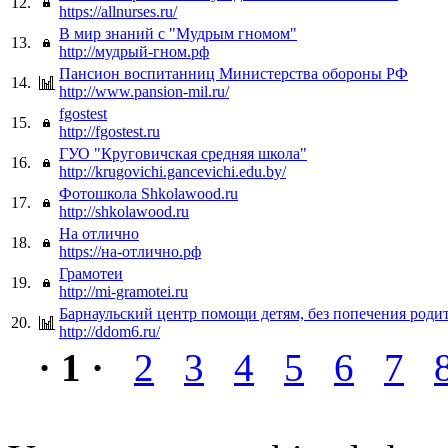
12.
https://allnurses.ru/
В мир знаний с "Мудрым гномом"
13.
http://мудрый-гном.рф
Пансион воспитанниц Министерства обороны РФ
14.
http://www.pansion-mil.ru/
fgostest
15.
http://fgostest.ru
ГУО "Круговичская средняя школа"
16.
http://krugovichi.gancevichi.edu.by/
Фотошкола Shkolawood.ru
17.
http://shkolawood.ru
На отлично
18.
https://на-отлично.рф
Грамотеи
19.
http://mi-gramotei.ru
Барнаульский центр помощи детям, без попечения роди
20.
http://ddom6.ru/
· 1 ·
2
3
4
5
6
7