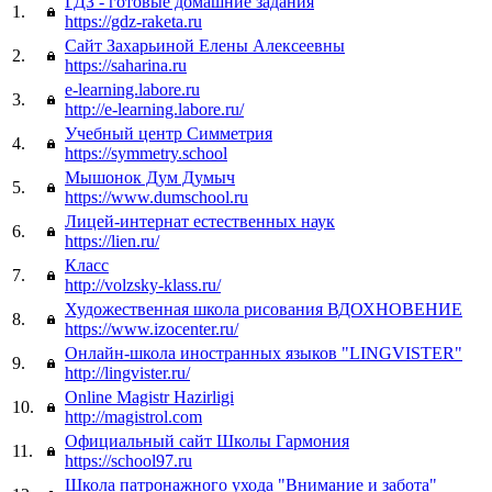
ГДЗ - готовые домашние задания
1.
https://gdz-raketa.ru
Сайт Захарьиной Елены Алексеевны
2.
https://saharina.ru
e-learning.labore.ru
3.
http://e-learning.labore.ru/
Учебный центр Симметрия
4.
https://symmetry.school
Мышонок Дум Думыч
5.
https://www.dumschool.ru
Лицей-интернат естественных наук
6.
https://lien.ru/
Класс
7.
http://volzsky-klass.ru/
Художественная школа рисования ВДОХНОВЕНИЕ
8.
https://www.izocenter.ru/
Онлайн-школа иностранных языков "LINGVISTER"
9.
http://lingvister.ru/
Online Magistr Hazirligi
10.
http://magistrol.com
Официальный сайт Школы Гармония
11.
https://school97.ru
Школа патронажного ухода "Внимание и забота"