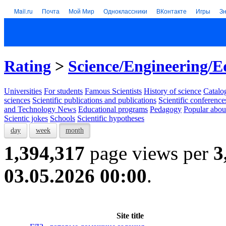
Mail.ru
Почта
Мой Мир
Одноклассники
ВКонтакте
Игры
З
Rating
>
Science/Engineering/E
Universities
For students
Famous Scientists
History of science
Catalog
sciences
Scientific publications and publications
Scientific conference
and Technology News
Educational programs
Pedagogy
Popular abou
Scientic jokes
Schools
Scientific hypotheses
day
week
month
1,394,317
page views per
3
03.05.2026 00:00
.
Site title