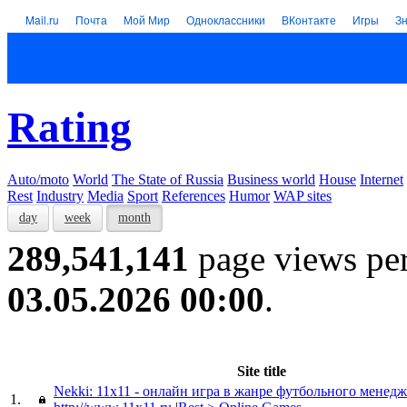
Mail.ru
Почта
Мой Мир
Одноклассники
ВКонтакте
Игры
З
Rating
Auto/moto
World
The State of Russia
Business world
House
Internet
Rest
Industry
Media
Sport
References
Humor
WAP sites
day
week
month
289,541,141
page views pe
03.05.2026 00:00
.
Site title
Nekki: 11x11 - онлайн игра в жанре футбольного менедж
1.