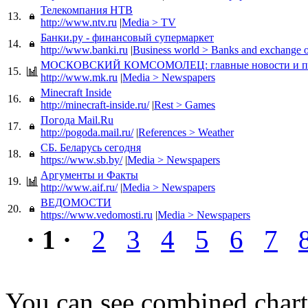
Телекомпания НТВ
13.
http://www.ntv.ru
|
Media > TV
Банки.ру - финансовый супермаркет
14.
http://www.banki.ru
|
Business world > Banks and exchange o
МОСКОВСКИЙ КОМСОМОЛЕЦ: главные новости и пр
15.
http://www.mk.ru
|
Media > Newspapers
Minecraft Inside
16.
http://minecraft-inside.ru/
|
Rest > Games
Погода Mail.Ru
17.
http://pogoda.mail.ru/
|
References > Weather
СБ. Беларусь сегодня
18.
https://www.sb.by/
|
Media > Newspapers
Аргументы и Факты
19.
http://www.aif.ru/
|
Media > Newspapers
ВЕДОМОСТИ
20.
https://www.vedomosti.ru
|
Media > Newspapers
· 1 ·
2
3
4
5
6
7
You can see combined chart