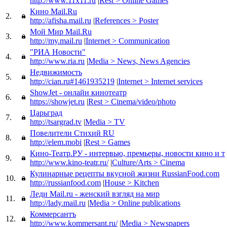
http://www.11x11.ru
|
Rest > Online Games
Кино Mail.Ru
2.
http://afisha.mail.ru
|
References > Poster
Мой Мир Mail.Ru
3.
http://my.mail.ru
|
Internet > Communication
"РИА Новости"
4.
http://www.ria.ru
|
Media > News, News Agencies
Недвижимость
5.
http://cian.ru#1461935219
|
Internet > Internet services
ShowJet - онлайн кинотеатр
6.
https://showjet.ru
|
Rest > Cinema/video/photo
Царьград
7.
http://tsargrad.tv
|
Media > TV
Повелители Стихий RU
8.
http://elem.mobi
|
Rest > Games
Кино-Театр.РУ - интервью, премьеры, новости кино и т
9.
http://www.kino-teatr.ru/
|
Culture/Arts > Cinema
Кулинарные рецепты вкусной жизни RussianFood.com
10.
http://russianfood.com
|
House > Kitchen
Леди Mail.ru - женский взгляд на мир
11.
http://lady.mail.ru
|
Media > Online publications
Коммерсантъ
12.
http://www.kommersant.ru/
|
Media > Newspapers