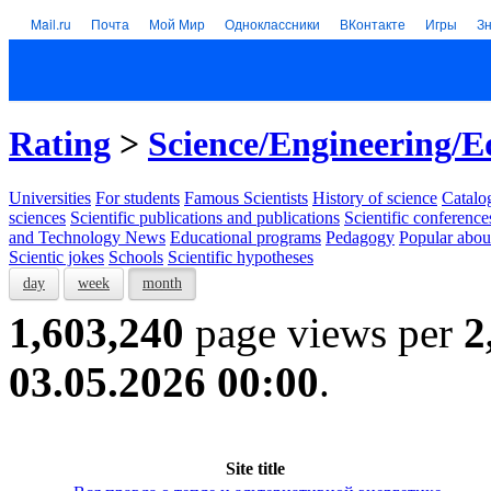
Mail.ru
Почта
Мой Мир
Одноклассники
ВКонтакте
Игры
З
Rating
>
Science/Engineering/E
Universities
For students
Famous Scientists
History of science
Catalog
sciences
Scientific publications and publications
Scientific conference
and Technology News
Educational programs
Pedagogy
Popular abou
Scientic jokes
Schools
Scientific hypotheses
day
week
month
1,603,240
page views per
2
03.05.2026 00:00
.
Site title