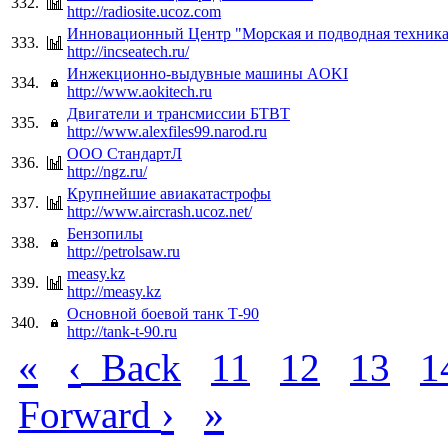
332.
http://radiosite.ucoz.com
Инновационный Центр "Морская и подводная техник
333.
http://incseatech.ru/
Инжекционно-выдувные машины AOKI
334.
http://www.aokitech.ru
Двигатели и трансмиссии БТВТ
335.
http://www.alexfiles99.narod.ru
ООО СтандартЛ
336.
http://ngz.ru/
Крупнейшие авиакатастрофы
337.
http://www.aircrash.ucoz.net/
Бензопилы
338.
http://petrolsaw.ru
measy.kz
339.
http://measy.kz
Основной боевой танк Т-90
340.
http://tank-t-90.ru
«
‹
Back
11
12
13
1
›
»
Forward