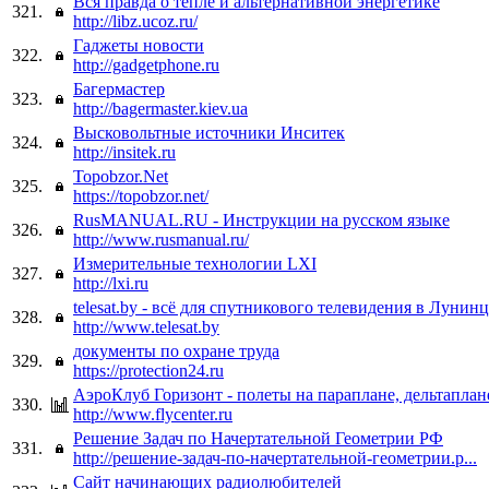
Вся правда о тепле и альтернативной энергетике
321.
http://libz.ucoz.ru/
Гаджеты новости
322.
http://gadgetphone.ru
Багермастер
323.
http://bagermaster.kiev.ua
Высковольтные источники Инситек
324.
http://insitek.ru
Topobzor.Net
325.
https://topobzor.net/
RusMANUAL.RU - Инструкции на русском языке
326.
http://www.rusmanual.ru/
Измерительные технологии LXI
327.
http://lxi.ru
telesat.by - всё для спутникового телевидения в Лунинц
328.
http://www.telesat.by
документы по охране труда
329.
https://protection24.ru
АэроКлуб Горизонт - полеты на параплане, дельтаплан
330.
http://www.flycenter.ru
Решение Задач по Начертательной Геометрии РФ
331.
http://решение-задач-по-начертательной-геометрии.р...
Сайт начинающих радиолюбителей