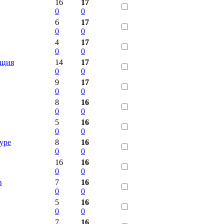
16
17
0
0
6
17
0
0
4
17
0
0
ация
14
17
0
0
9
17
0
0
8
16
0
0
5
16
0
0
уре
8
16
0
0
16
16
0
0
в
7
16
0
0
5
16
0
0
7
16