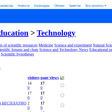
накомства
Новости
Календарь
Облако
Заметки
Все проекты
ducation
>
Technology
s of scientific resources
Medicine
Science and experiment
Natural Sci
ientific forums and chats
Science and Technology News
Educational p
Scientific hypotheses
0
.
visitors
page views
14
17
0
0
17
17
0
0
ники БЕСПЛАТНО
2
17
0
0