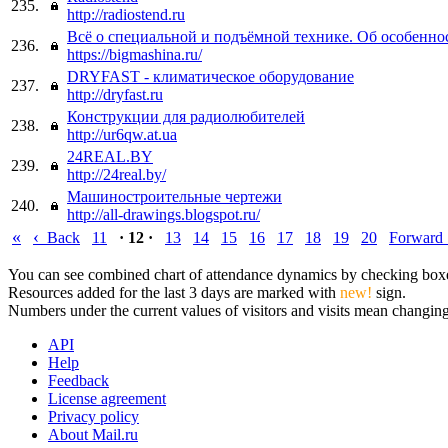
235.
http://radiostend.ru
Всё о специальной и подъёмной технике. Об особенно
236.
https://bigmashina.ru/
DRYFAST - климатическое оборудование
237.
http://dryfast.ru
Конструкции для радиолюбителей
238.
http://ur6qw.at.ua
24REAL.BY
239.
http://24real.by/
Машиностроительные чертежи
240.
http://all-drawings.blogspot.ru/
«
‹
Back
11
· 12 ·
13
14
15
16
17
18
19
20
Forward
You can see combined chart of attendance dynamics by checking boxes 
Resources added for the last 3 days are marked with
new!
sign.
Numbers under the current values of visitors and visits mean changings
API
Help
Feedback
License agreement
Privacy policy
About Mail.ru