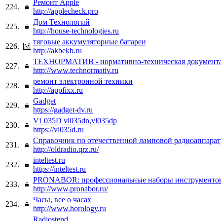
Ремонт Apple
224.
http://applecheck.pro
Дом Технологий
225.
http://house-technologies.ru
тяговые аккумуляторные батареи
226.
http://akbekb.ru
ТЕХНОРМАТИВ - нормативно-техническая документ
227.
http://www.technormativ.ru
ремонт электронной техники
228.
http://appfixx.ru
Gadget
229.
https://gadget-dv.ru
VL035D vl035dn,vl035dp
230.
https://vl035d.ru
Справочник по отечественной ламповой радиоаппарат
231.
http://oldradio.qrz.ru/
inteltest.ru
232.
https://inteltest.ru
PRONABOR: профессиональные наборы инструменто
233.
http://www.pronabor.ru/
Часы, все о часах
234.
http://www.horology.ru
Radiostend