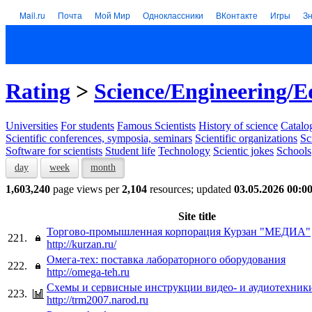
Mail.ru
Почта
Мой Мир
Одноклассники
ВКонтакте
Игры
З
Rating
>
Science/Engineering/E
Universities
For students
Famous Scientists
History of science
Catalog
Scientific conferences, symposia, seminars
Scientific organizations
Sc
Software for scientists
Student life
Technology
Scientic jokes
Schools
day
week
month
1,603,240
page views per
2,104
resources; updated
03.05.2026 00:0
Site title
Торгово-промышленная корпорация Курзан "МЕДИА"
221.
http://kurzan.ru/
Омега-тех: поставка лабораторного оборудования
222.
http://omega-teh.ru
Схемы и сервисные инструкции видео- и аудиотех
223.
http://trm2007.narod.ru