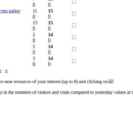
0
0
стях работ
11
15
0
0
15
15
0
0
2
14
0
0
5
14
0
0
3
14
0
0
›
»
near resources of your interest (up to 8) and clicking on
 in the numbers of visitors and visits compared to yesterday values at 