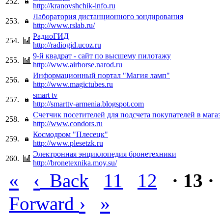
252.
http://kranovshchik-info.ru
Лаборатория дистанционного зондирования
253.
http://www.rslab.ru/
РадиоГИД
254.
http://radiogid.ucoz.ru
9-й квадрат - сайт по высшему пилотажу
255.
http://www.airhorse.narod.ru
Информационный портал "Магия ламп"
256.
http://www.magictubes.ru
smart tv
257.
http://smarttv-armenia.blogspot.com
Счетчик посетителей для подсчета покупателей в мага
258.
http://www.condors.ru
Космодром "Плесецк"
259.
http://www.plesetzk.ru
Электронная энциклопедия бронетехники
260.
http://bronetexnika.moy.su/
«
‹
Back
11
12
· 13 ·
›
»
Forward