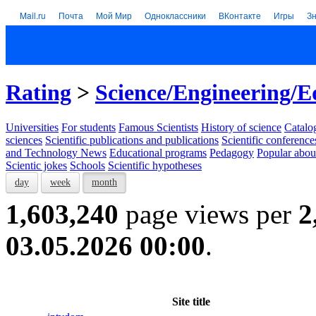
Mail.ru
Почта
Мой Мир
Одноклассники
ВКонтакте
Игры
З
Rating
>
Science/Engineering/E
Universities
For students
Famous Scientists
History of science
Catalog
sciences
Scientific publications and publications
Scientific conference
and Technology News
Educational programs
Pedagogy
Popular abou
Scientic jokes
Schools
Scientific hypotheses
day
week
month
1,603,240
page views per
2
03.05.2026 00:00
.
Site title