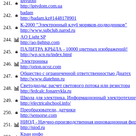
iptvdom
241.
http://iptvdom.com.ua
badam
242.
http://badam.kz#1448178901
К-2000 "Электронный клуб моряков-подводников"
243.
http://www.subclub.narod.ru
AO Light SP
244.
http://ao-lightsp.com
ПАЛИТРА КРЫЛА - 10000 цветных изображений!
245.
http://wp.scn.ru/index.html
Электроника
246.
http://orion.ucoz.com
Общество с ограниченной ответственностью Диатех
247.
http://www.diatehnn.ru
Светодиоды: расчет светового потока или резистора
248.
http://ledcalc.fonarevkla.ru
Школа для электрика. Информационный электротехнич
249.
http://electricalschool.info/
Преобразователи, датчики
250.
http://sensorse.com
НИОД - Научно-производственная инновационная фи
251.
http://niod.ru
Кран инфо