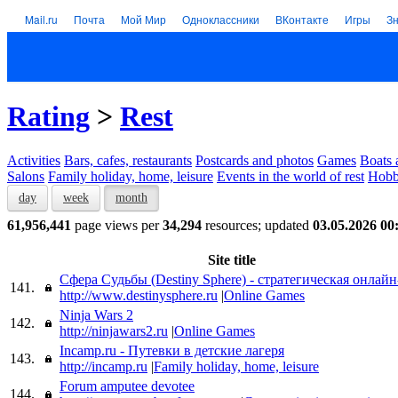
Mail.ru
Почта
Мой Мир
Одноклассники
ВКонтакте
Игры
З
Rating
>
Rest
Activities
Bars, cafes, restaurants
Postcards and photos
Games
Boats 
Salons
Family holiday, home, leisure
Events in the world of rest
Hob
day
week
month
61,956,441
page views per
34,294
resources; updated
03.05.2026 00
Site title
Сфера Судьбы (Destiny Sphere) - стратегическая онлайн
141.
http://www.destinysphere.ru
|
Online Games
Ninja Wars 2
142.
http://ninjawars2.ru
|
Online Games
Incamp.ru - Путевки в детские лагеря
143.
http://incamp.ru
|
Family holiday, home, leisure
Forum amputee devotee
144.