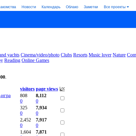
накомства
Новости
Календарь
Облако
Заметки
Все проекты
and yachts
Cinema/video/photo
Clubs
Resorts
Music lover
Nature
Comm
by
Reading
Online Games
:00
.
visitors
page views
-игра
808
8,112
0
0
325
7,934
0
0
2,452
7,917
0
0
1,604
7,871