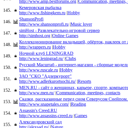
http://www.amp.bestforums.org
|
Communication, meetings, 
Кемеровская рыбалка
145.
http://www.fishingkem.ru
|
Hobby
ShansonProfi
146.
http://www.shansonprofi.ru
|
Music lover
simHost - Развлекательно-игровой сервер
147.
http://simhost.org
|
Online Games
Коллекционирование вкладышей, обёрток, наклеек от 
148.
http://wrappers.ru
|
Hobby
Ночной клуб LENINGRAD
149.
http://www.leningrad.ru/
|
Clubs
Русский Масштаб - интернет-магазин - сборные модел
150.
http://www.ruscale.ru
|
Hobby
ЗАО "СКО "Адлеркурорт"
151.
http://www.adlerkurortsochi.ru/
|
Resorts
MEN.RU - сайт о женщинах, карьере, спорте, компьюте
152.
http://www.men.ru/
|
Communication, meetings, contacts
Сказки, рассказанные перед сном Северусом Снейпом..
153.
http://www.snapetales.com/
|
Reading
Assassin's Creed.RU
154.
http://www.assassins-creed.ru
|
Games
Александровский сад
155.
http://alexsad.ru/
|
Nature