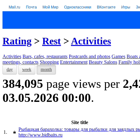
Mail.ru
Почта
Мой Мир
Одноклассники
ВКонтакте
Игры
З
Rating
>
Rest
>
Activities
Activities
Bars, cafes, restaurants
Postcards and photos
Games
Boats 
meetings, contacts
Shopping
Entertainment
Beauty Salons
Family hol
day
week
month
384,095
page views per
2,4
03.05.2026 00:00
.
Site title
Рыбацкая барахолка: товары для рыбалки для заядлых р
1.
http://www.bidbaits.ru