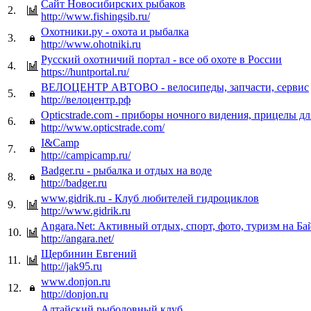
Сайт Новосибирских рыбаков
2.
http://www.fishingsib.ru/
Охотники.ру - охота и рыбалка
3.
http://www.ohotniki.ru
Русский охотничий портал - все об охоте в России
4.
https://huntportal.ru/
ВЕЛОЦЕНТР АВТОВО - велосипеды, запчасти, сервис
5.
http://велоцентр.рф
Opticstrade.com - приборы ночного видения, прицелы дл
6.
http://www.opticstrade.com/
I&Camp
7.
http://campicamp.ru/
Badger.ru - рыбалка и отдых на воде
8.
http://badger.ru
www.gidrik.ru - Клуб любителей гидроциклов
9.
http://www.gidrik.ru
Angara.Net: Активный отдых, спорт, фото, туризм на Ба
10.
http://angara.net/
Щербинин Евгений
11.
http://jak95.ru
www.donjon.ru
12.
http://donjon.ru
Алтайский рыболовный клуб