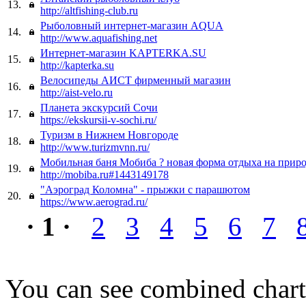
13.
http://altfishing-club.ru
Рыболовный интернет-магазин AQUA
14.
http://www.aquafishing.net
Интернет-магазин KAPTERKA.SU
15.
http://kapterka.su
Велосипеды АИСТ фирменный магазин
16.
http://aist-velo.ru
Планета экскурсий Сочи
17.
https://ekskursii-v-sochi.ru/
Туризм в Нижнем Новгороде
18.
http://www.turizmvnn.ru/
Мобильная баня Мобиба ? новая форма отдыха на приро
19.
http://mobiba.ru#1443149178
"Аэроград Коломна" - прыжки с парашютом
20.
https://www.aerograd.ru/
· 1 ·
2
3
4
5
6
7
You can see combined chart