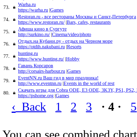
Warha.ru
73.
https://warha.ru
|
Games
Restoran.ru - все рестораны Москвы и Санкт-Петербурга
74.
https://www.restoran.ru/
|
Bars, cafes, restaurants
Афиша кино в Сургуте
75.
http://surkino.ru/
|
Cinema/video/photo
Отдых.на Кубани.ру - отдых на Черном море
76.
https://otdih.nakubani.ru
|
Resorts
hunting.ru
77.
https://www.hunting.ru/
|
Hobby
Гавань Корсаров
78.
http://corsairs-harbour.ru
|
Games
EventNN.ru Ваш гид в мир праздника!
79.
http://www.eventnn.ru
|
Events in the world of rest
Скачать игры для Cobra ODE, E3 ODE, 3K3Y, PS1, PS2, 
80.
https://pshome.org
|
Games
‹
Back
1
2
3
· 4 ·
5
You can see combined chart