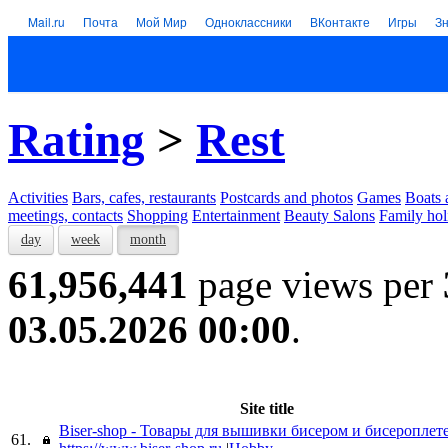
Mail.ru
Почта
Мой Мир
Одноклассники
ВКонтакте
Игры
З
Rating
>
Rest
Activities
Bars, cafes, restaurants
Postcards and photos
Games
Boats 
meetings, contacts
Shopping
Entertainment
Beauty Salons
Family hol
day
week
month
61,956,441
page views per
03.05.2026 00:00
.
Site title
Biser-shop - Товары для вышивки бисером и бисероплет
61.