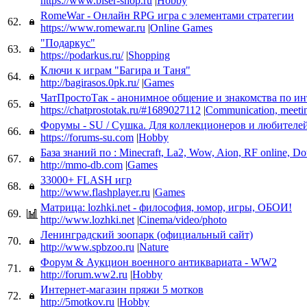
https://www.biser-shop.ru
|
Hobby
RomeWar - Онлайн RPG игра с элементами стратегии
62.
https://www.romewar.ru
|
Online Games
"Подаркус"
63.
https://podarkus.ru/
|
Shopping
Ключи к играм "Багира и Таня"
64.
http://bagirasos.0pk.ru/
|
Games
ЧатПростоТак - анонимное общение и знакомства по ин
65.
https://chatprostotak.ru/#1689027112
|
Communication, meetin
Форумы - SU / Сушка. Для коллекционеров и любителе
66.
https://forums-su.com
|
Hobby
База знаний по : Minecraft, La2, Wow, Aion, RF online, Do
67.
http://mmo-db.com
|
Games
33000+ FLASH игр
68.
http://www.flashplayer.ru
|
Games
Матрица: lozhki.net - философия, юмор, игры, ОБОИ!
69.
http://www.lozhki.net
|
Cinema/video/photo
Ленинградский зоопарк (официальный сайт)
70.
http://www.spbzoo.ru
|
Nature
Форум & Аукцион военного антиквариата - WW2
71.
http://forum.ww2.ru
|
Hobby
Интернет-магазин пряжи 5 мотков
72.
http://5motkov.ru
|
Hobby