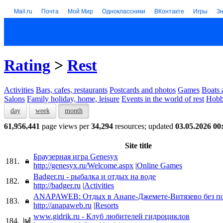
Mail.ru
Почта
Мой Мир
Одноклассники
ВКонтакте
Игры
З
Rating
>
Rest
Activities
Bars, cafes, restaurants
Postcards and photos
Games
Boats 
Salons
Family holiday, home, leisure
Events in the world of rest
Hob
day
week
month
61,956,441
page views per
34,294
resources; updated
03.05.2026 00
Site title
Браузерная игра Genesyx
181.
http://genesyx.ru/Welcome.aspx
|
Online Games
Badger.ru - рыбалка и отдых на воде
182.
http://badger.ru
|
Activities
ANAPAWEB: Отдых в Анапе-Джемете-Витязево без п
183.
http://anapaweb.ru
|
Resorts
www.gidrik.ru - Клуб любителей гидроциклов
184.