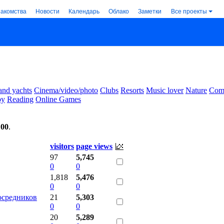
накомства
Новости
Календарь
Облако
Заметки
Все проекты
and yachts
Cinema/video/photo
Clubs
Resorts
Music lover
Nature
Comm
by
Reading
Online Games
:00
.
visitors
page views
97
5,745
0
0
1,818
5,476
0
0
осредников
21
5,303
0
0
20
5,289