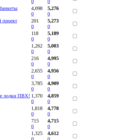
0
0
 банкеты
4,098
5,276
0
0
 проект
201
5,273
0
0
118
5,189
0
0
1,262
5,003
0
0
216
4,995
0
0
2,655
4,956
0
0
3,785
4,909
0
0
ые лодки ПВХ!
1,370
4,859
0
0
1,818
4,778
0
0
715
4,715
0
0
1,325
4,612
0
0