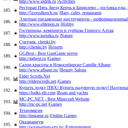
http://www.gidrik.ru
|
Activities
Ресторан Пять Звезд Керчь в Бирюлево - доставка еды,
185.
http://5zvezdkerch.ru/
|
Bars, cafes, restaurants
Элитные письменные инструменты - информационный
186.
http://www.elitepen.ru
|
Hobby
Гостиницы, кемпинги и турбазы Горного Алтая
187.
http://www.turistka.ru
|
Nature
Счетчик_chenki.by
188.
http://chenki.by
|
Resorts
GGBest - Best GunGame server
189.
http://ggbest.ru
|
Games
Салон красоты в Новосибирске Camille Albane
190.
http://www.albane.ru/
|
Beauty Salons
Elder Scrolls.Net
191.
http://elderscrolls.net
|
Games
Купить лодку ПВХ! Купить надувную лодку! Надувн
192.
https://lodki-rib.com
|
Boats and yachts
MC-PC.NET - Best Minecraft Website
193.
http://mc-pc.net
|
Games
Техномагия
194.
http://tmgame.ru
|
Online Games
Океанариум
195.
http://oceanarium-vrn.ru/
|
Entertainment