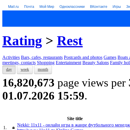
Mail.ru
Почта
Мой Мир
Одноклассники
ВКонтакте
Игры
З
Rating
>
Rest
Activities
Bars, cafes, restaurants
Postcards and photos
Games
Boats 
meetings, contacts
Shopping
Entertainment
Beauty Salons
Family hol
day
week
month
16,820,673
page views per
01.07.2026 15:59
.
Site title
Nekki: 11x11 - онлайн игра в жанре футбольного менедж
1.