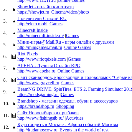
http://www.11x11.ru
|
Online Games
ShowJet - онлайн кинотеатр
2.
https://showjet.ru
|
Cinema/video/photo
Повелители Стихий RU
3.
http://elem.mobi
|
Games
Minecraft Inside
4.
http://minecraft-inside.ru/
|
Games
Мини-игры@Mail.Ru - игры онлайн с друзьями
5.
http://minigames.mail.ru
|
Online Games
Riot Pixels
6.
http://www.riotpixels.com
|
Games
APEHA - Лучшая Онлайн RPG
7.
http://www.apeha.ru
|
Online Games
Сайт сканвордов, кроссвордов и головоломок "Серые к
8.
http://www.graycell.ru
|
Games
BeamNG DRIVE, SpinTires, ETS 2, Farming Simulator 201
9.
https://modsgaming.ru
|
Games
Brandshop - магазин одежды, обуви и аксессуаров
10.
https://brandshop.ru
|
Shopping
Сайт Новосибирских рыбаков
11.
http://www.fishingsib.ru/
|
Activities
Куда сходить в Москве - Афиша событий Москвы
12.
http://kudamoscow.ru
|
Events in the world of rest