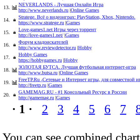
NEVERLANDS - Лучшая Онлайн Игра
13.
http://www.neverlands.ru
|
Online Games
Stratege. Всё о видеоиграх: PlayStation, Xbox, Nintendo.
14.
https://www.stratege.ru
|
Games
Love-games1.net Игры через торрент
15.
http://love-games1.net/
|
Games
Форум кладоискателей
16.
http://www.reviewdetector.ru
|
Hobby
Hobby Games
17.
https://hobbygames.ru
|
Hobby
ЗОЛОТАЯ БУТСА. Лучшая футбольная интернет-игра
18.
http://www.butsa.ru
|
Online Games
FreeTP.Ru -Сетевые и Интернет игры, для совместной и
19.
http://freetp.ru
|
Games
GAMEMAG.RU - #1 Консольный Ресурс в России
20.
http://gamemag.ru
|
Games
· 1 ·
2
3
4
5
6
7
You can see combined chart