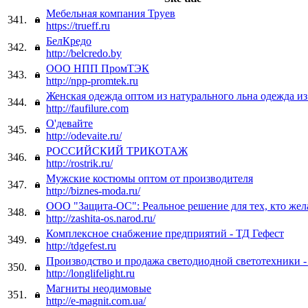
Мебельная компания Труев
341.
https://trueff.ru
БелКредо
342.
http://belcredo.by
ООО НПП ПромТЭК
343.
http://npp-promtek.ru
Женская одежда оптом из натурального льна одежда из
344.
http://faufilure.com
О'девайте
345.
http://odevaite.ru/
РОССИЙСКИЙ ТРИКОТАЖ
346.
http://rostrik.ru/
Мужские костюмы оптом от производителя
347.
http://biznes-moda.ru/
ООО "Защита-ОС": Реальное решение для тех, кто жел
348.
http://zashita-os.narod.ru/
Комплексное снабжение предприятий - ТД Гефест
349.
http://tdgefest.ru
Производство и продажа светодиодной светотехники 
350.
http://longlifelight.ru
Магниты неодимовые
351.
http://e-magnit.com.ua/