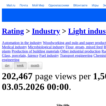
Mail.ru
Почта
Мой Мир
Одноклассники
ВКонтакте
Игры
З
Rating
>
Industry
>
Light indus
Automation in the industry
Woodworking and pulp and paper product
Medical industry
Microbiological industry
Flour, groats, mixed feed
R
plants
Production of building materials
Other industrial production
Ra
Glass, porcelain, faience
Fuel industry
Transport engineering
Chemist
engineering
day
week
month
202,467
page views per
1,5
03.05.2026 00:00
.
Site title