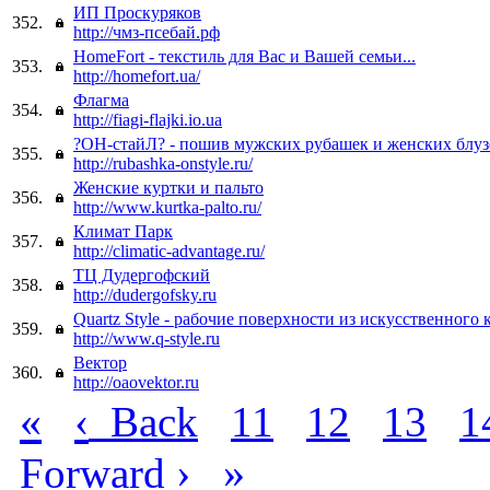
ИП Проскуряков
352.
http://чмз-псебай.рф
HomeFort - текстиль для Вас и Вашей семьи...
353.
http://homefort.ua/
Флагма
354.
http://fiagi-flajki.io.ua
?ОН-стайЛ? - пошив мужских рубашек и женских блуз
355.
http://rubashka-onstyle.ru/
Женские куртки и пальто
356.
http://www.kurtka-palto.ru/
Климат Парк
357.
http://climatic-advantage.ru/
ТЦ Дудергофский
358.
http://dudergofsky.ru
Quartz Style - рабочие поверхности из искусственного 
359.
http://www.q-style.ru
Вектор
360.
http://oaovektor.ru
«
‹
Back
11
12
13
1
›
»
Forward