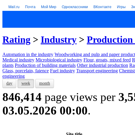
Mail.ru
Почта
Мой Мир
Одноклассники
ВКонтакте
Игры
З
Rating
>
Industry
>
Production 
Automation in the industry
Woodworking and pulp and paper product
Medical industry
Microbiological industry
Flour, groats, mixed feed
R
plants
Production of building materials
Other industrial production
Ra
Glass, porcelain, faience
Fuel industry
Transport engineering
Chemist
engineering
day
week
month
846,414
page views per
3,5
03.05.2026 00:00
.
Site title