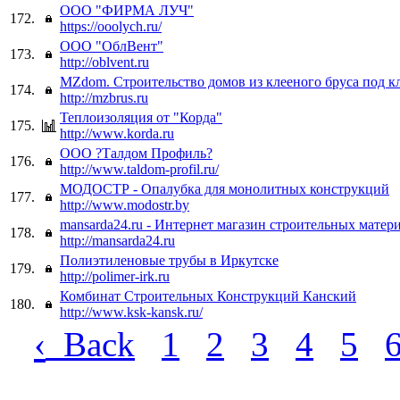
ООО "ФИРМА ЛУЧ"
172.
https://ooolych.ru/
ООО "ОблВент"
173.
http://oblvent.ru
MZdom. Строительство домов из клееного бруса под к
174.
http://mzbrus.ru
Теплоизоляция от "Корда"
175.
http://www.korda.ru
ООО ?Талдом Профиль?
176.
http://www.taldom-profil.ru/
МОДОСТР - Опалубка для монолитных конструкций
177.
http://www.modostr.by
mansarda24.ru - Интернет магазин строительных матер
178.
http://mansarda24.ru
Полиэтиленовые трубы в Иркутске
179.
http://polimer-irk.ru
Комбинат Строительных Конструкций Канский
180.
http://www.ksk-kansk.ru/
‹
Back
1
2
3
4
5