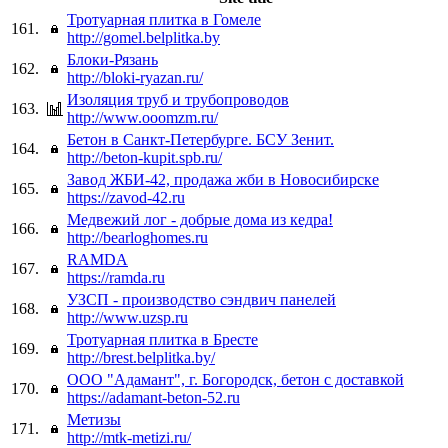
Тротуарная плитка в Гомеле
161.
http://gomel.belplitka.by
Блоки-Рязань
162.
http://bloki-ryazan.ru/
Изоляция труб и трубопроводов
163.
http://www.ooomzm.ru/
Бетон в Санкт-Петербурге. БСУ Зенит.
164.
http://beton-kupit.spb.ru/
Завод ЖБИ-42, продажа жби в Новосибирске
165.
https://zavod-42.ru
Медвежий лог - добрые дома из кедра!
166.
http://bearloghomes.ru
RAMDA
167.
https://ramda.ru
УЗСП - производство сэндвич панелей
168.
http://www.uzsp.ru
Тротуарная плитка в Бресте
169.
http://brest.belplitka.by/
ООО "Адамант", г. Богородск, бетон с доставкой
170.
https://adamant-beton-52.ru
Метизы
171.
http://mtk-metizi.ru/