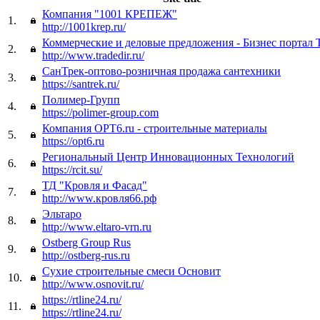
Компания "1001 КРЕПЕЖ"
1.
http://1001krep.ru/
Коммерческие и деловые предложения - Бизнес портал T
2.
http://www.tradedir.ru/
СанТрек-оптово-розничная продажа сантехники
3.
https://santrek.ru/
Полимер-Групп
4.
https://polimer-group.com
Компания OPT6.ru - строительные материалы
5.
https://opt6.ru
Региональный Центр Инновационных Технологий
6.
https://rcit.su/
ТД "Кровля и Фасад"
7.
http://www.кровля66.рф
Эльтаро
8.
http://www.eltaro-vrn.ru
Ostberg Group Rus
9.
http://ostberg-rus.ru
Сухие строительные смеси Основит
10.
http://www.osnovit.ru/
https://rtline24.ru/
11.
https://rtline24.ru/