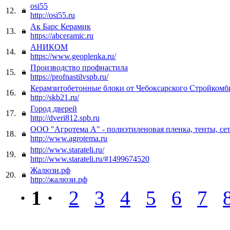
osi55
12.
http://osi55.ru
Ак Барс Керамик
13.
https://abceramic.ru
АНИКОМ
14.
https://www.geoplenka.ru/
Производство профнастила
15.
https://profnastilvspb.ru/
Керамзитобетонные блоки от Чебоксарского Стройкомб
16.
http://skb21.ru/
Город дверей
17.
http://dveri812.spb.ru
ООО "Агротема А" - полиэтиленовая пленка, тенты, се
18.
http://www.agrotema.ru
http://www.starateli.ru/
19.
http://www.starateli.ru/#1499674520
Жалюзи.рф
20.
http://жалюзи.рф
· 1 ·
2
3
4
5
6
7