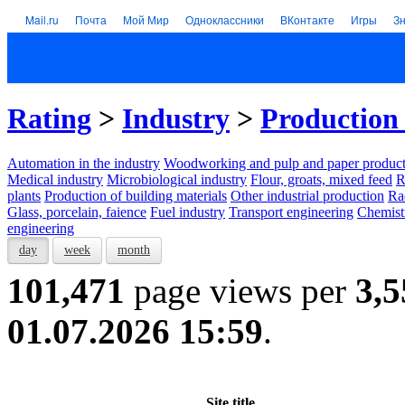
Mail.ru
Почта
Мой Мир
Одноклассники
ВКонтакте
Игры
З
Rating
>
Industry
>
Production 
Automation in the industry
Woodworking and pulp and paper product
Medical industry
Microbiological industry
Flour, groats, mixed feed
R
plants
Production of building materials
Other industrial production
Ra
Glass, porcelain, faience
Fuel industry
Transport engineering
Chemist
engineering
day
week
month
101,471
page views per
3,5
01.07.2026 15:59
.
Site title