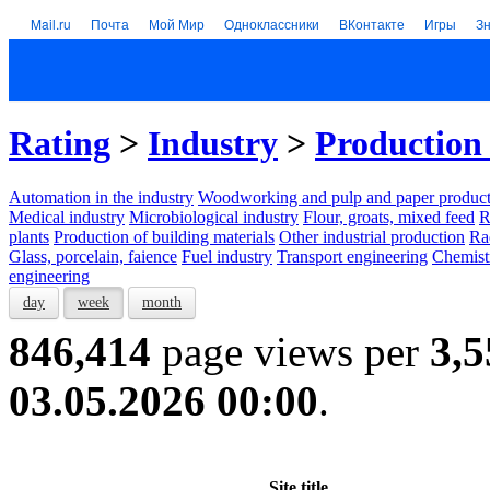
Mail.ru
Почта
Мой Мир
Одноклассники
ВКонтакте
Игры
З
Rating
>
Industry
>
Production 
Automation in the industry
Woodworking and pulp and paper product
Medical industry
Microbiological industry
Flour, groats, mixed feed
R
plants
Production of building materials
Other industrial production
Ra
Glass, porcelain, faience
Fuel industry
Transport engineering
Chemist
engineering
day
week
month
846,414
page views per
3,5
03.05.2026 00:00
.
Site title