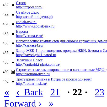
Строп
432.
http://строп.com/
Свайное Дело
433.
https://свайное-дело.рф
zodiak-nsk.ru
434.
http://www.zodiak-nsk.ru
Верона
435.
http://verona-e.ru/
Изготовление комплектов для сборки каркасных домо
436.
http://karkas24.ru/
Завод ЖБК-1 производство, продажа ЖБИ, бетона в С
437.
http://zavod-gbk1.narod.ru
Заглушки Пласт
438.
http://zaglushki-plast.com.ua/
Строительные ламинированные и мазонитовые МДФ д
439.
http://ekonom-dveri.ru
Тротуарная плитка в Истра от производителя!
440.
http://trotuar-msk.ru/
«
‹
Back
21
· 22 ·
23
›
»
Forward