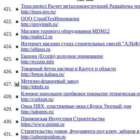
Truss-project Расчет металлоконструкций Разработка ч
421.
http://truss-pro.ru/
ООО СтройТехИнновации
422.
http://stroyinteh.ru/
Магазин торового оборудования MDM12
423.
http://mdm12.ru
Интернет магазин сухих строительных смесей "АЛЬФ
424.
http://alfasss.ru
Екоцин (Ecozin) холодное цинкование
425.
http://ecozin.info
Товарный бетон раствор в Калуге и области
426.
http://beton-kaluga.ru/
Метизно-фланцевый завод
427.
http://tdmfz.ru
Клеевое напольное пробковое покрытие техническая п
428.
http://corkopt.ru/
Окна ПВХ, пластиковые окна г.Курск Уютный дом
429.
http://udomru.ru/
Приморская Индустрия Строительства
430.
https://www.primin.ru
Строительство домов, фундамента под ключ, заборов в
431.
http://zaborstroidom.ru