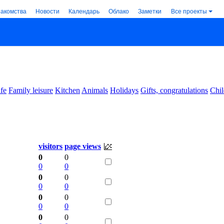
накомства
Новости
Календарь
Облако
Заметки
Все проекты
ife
Family leisure
Kitchen
Animals
Holidays
Gifts, congratulations
Chil
visitors
page views
0
0
0
0
0
0
0
0
0
0
0
0
0
0