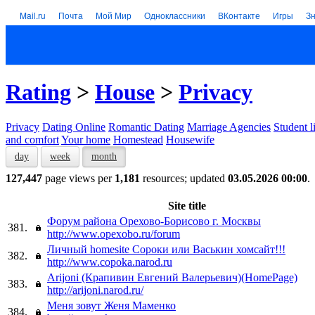
Mail.ru
Почта
Мой Мир
Одноклассники
ВКонтакте
Игры
З
Rating
>
House
>
Privacy
Privacy
Dating Online
Romantic Dating
Marriage Agencies
Student l
and comfort
Your home
Homestead
Housewife
day
week
month
127,447
page views per
1,181
resources; updated
03.05.2026 00:00
.
Site title
Форум района Орехово-Борисово г. Москвы
381.
http://www.opexobo.ru/forum
Личный homesite Cороки или Васькин хомсайт!!!
382.
http://www.copoka.narod.ru
Arijoni (Крапивин Евгений Валерьевич)(HomePage)
383.
http://arijoni.narod.ru/
Меня зовут Женя Маменко
384.