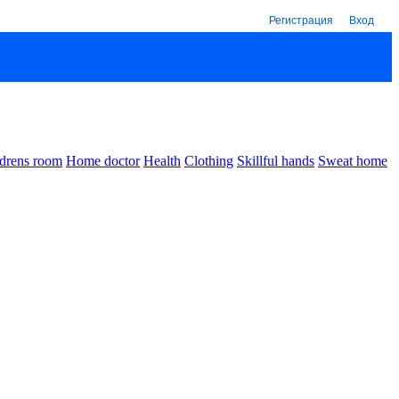
Регистрация
Вход
drens room
Home doctor
Health
Clothing
Skillful hands
Sweat home