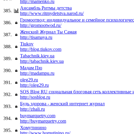
http://mamenko.ru
Ансамбль Ритмы детства
385.
http://www.ritmydetstva.narod.ru/
Громоотвод: индивидуальное и семейное психологичес
386.
http://gromootwod.ru/
Женский Журнал Ты Самая
387.
http://tisamaya.ru
Tiukov
388.
http://blog.tiukov.com
Tabachnik.kiev.ua
389.
http://tabachnik.kiev.ua
Мадам Пю
390.
http://madampu.ru
oleg29.ru
391.
http://oleg29.ru
SOS Blog RU социальная блоговая сеть коллективные 
392.
http://sosblog.ru
Будь здорова - женский интернет журнал
393.
http://zhali.ru
buymarquetry.com
394.
http://buymarquetry.com
Хомутинино
395.
http://www.homutinino.ru/