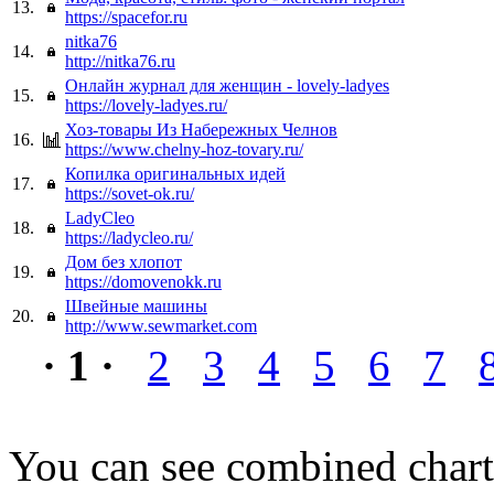
13.
https://spacefor.ru
nitka76
14.
http://nitka76.ru
Онлайн журнал для женщин - lovely-ladyes
15.
https://lovely-ladyes.ru/
Хоз-товары Из Набережных Челнов
16.
https://www.chelny-hoz-tovary.ru/
Копилка оригинальных идей
17.
https://sovet-ok.ru/
LadyCleo
18.
https://ladycleo.ru/
Дом без хлопот
19.
https://domovenokk.ru
Швейные машины
20.
http://www.sewmarket.com
· 1 ·
2
3
4
5
6
7
You can see combined chart