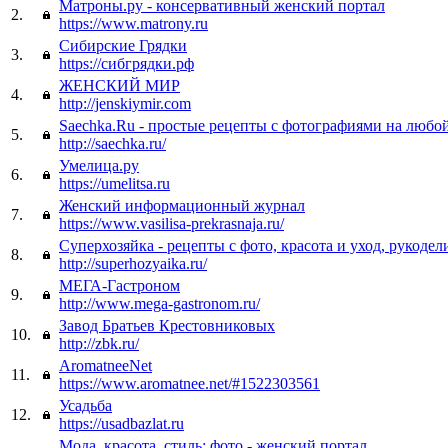
Матроны.ру - консервативный женский портал
2.
https://www.matrony.ru
Сибирские Грядки
3.
https://сибгрядки.рф
ЖЕНСКИЙ МИР
4.
http://jenskiymir.com
Saechka.Ru - простые рецепты с фотографиями на любо
5.
http://saechka.ru/
Умелица.ру
6.
https://umelitsa.ru
Женский информационный журнал
7.
https://www.vasilisa-prekrasnaja.ru/
Суперхозяйка - рецепты с фото, красота и уход, рукодел
8.
http://superhozyaika.ru/
МЕГА-Гастроном
9.
http://www.mega-gastronom.ru/
Завод Братьев Крестовниковых
10.
http://zbk.ru/
AromatneeNet
11.
https://www.aromatnee.net/#1522303561
Усадьба
12.
https://usadbazlat.ru
Мода, красота, стиль: фото - женский портал