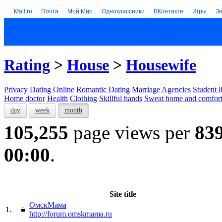
Mail.ru
Почта
Мой Мир
Одноклассники
ВКонтакте
Игры
З
Rating
>
House
>
Housewife
Privacy
Dating Online
Romantic Dating
Marriage Agencies
Student l
Home doctor
Health
Clothing
Skillful hands
Sweat home and comfor
day
week
month
105,255
page views per
83
00:00
.
Site title
ОмскМама
1.
http://forum.omskmama.ru