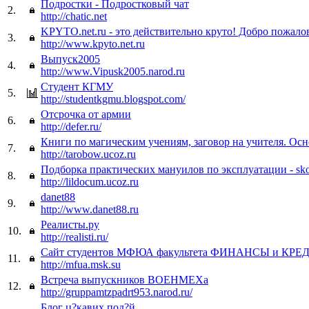
Подростки - Подростковый чат
2.
http://chatic.net
KPYTO.net.ru - это действительно круто! Добро пожало
3.
http://www.kpyto.net.ru
Выпуск2005
4.
http://www.Vipusk2005.narod.ru
Студент КГМУ
5.
http://studentkgmu.blogspot.com/
Отсрочка от армии
6.
http://defer.ru/
Книги по магическим учениям, заговор на учителя. Ос
7.
http://tarobow.ucoz.ru
Подборка практических мануилов по эксплуатации - sk
8.
http://lildocum.ucoz.ru
danet88
9.
http://www.danet88.ru
Реалисты.ру
10.
http://realisti.ru/
Сайт студентов МФЮА факультета ФИНАНСЫ и КРЕ
11.
http://mfua.msk.su
Встреча выпускников ВОЕНМЕХа
12.
http://gruppamtzpadrt953.narod.ru/
Блог ц?кавих под?й