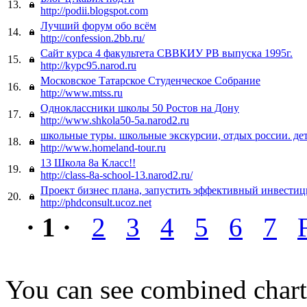
13.
http://podii.blogspot.com
Лучший форум обо всём
14.
http://confession.2bb.ru/
Сайт курса 4 факультета СВВКИУ РВ выпуска 1995г.
15.
http://kypc95.narod.ru
Московское Татарское Студенческое Собрание
16.
http://www.mtss.ru
Одноклассники школы 50 Ростов на Дону
17.
http://www.shkola50-5a.narod2.ru
школьные туры. школьные экскурсии, отдых россии. де
18.
http://www.homeland-tour.ru
13 Школа 8а Класс!!
19.
http://class-8a-school-13.narod2.ru/
Проект бизнес плана, запустить эффективный инвести
20.
http://phdconsult.ucoz.net
· 1 ·
2
3
4
5
6
7
You can see combined chart