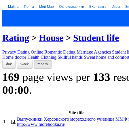
Mail.ru
Почта
Мой Мир
Одноклассники
ВКонтакте
Игры
З
Rating
>
House
>
Student life
Privacy
Dating Online
Romantic Dating
Marriage Agencies
Student l
Home doctor
Health
Clothing
Skillful hands
Sweat home and comfor
day
week
month
169
page views per
133
res
00:00
.
Site title
Выпускники Херсонского мореходного училища ММФ
1.
http://www.morehodka.ru/