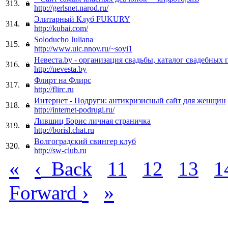
313.
http://gerlsnet.narod.ru/
Элитарный Клуб FUKURY
314.
http://kubai.com/
Soloducho Juliana
315.
http://www.uic.nnov.ru/~soyi1
Невеста.by - организация свадьбы, каталог свадебных 
316.
http://nevesta.by
Флирт на Флирс
317.
http://flirc.ru
Интернет - Подруги: антикризисный сайт для женщин
318.
http://internet-podrugi.ru/
Лившиц Борис личная страничка
319.
http://borisl.chat.ru
Волгоградский свингер клуб
320.
http://sw-club.ru
«
‹
Back
11
12
13
1
›
»
Forward