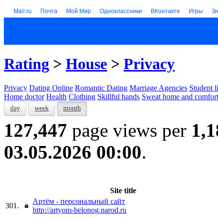
Mail.ru
Почта
Мой Мир
Одноклассники
ВКонтакте
Игры
З
Rating
>
House
>
Privacy
Privacy
Dating Online
Romantic Dating
Marriage Agencies
Student l
Home doctor
Health
Clothing
Skillful hands
Sweat home and comfor
day
week
month
127,447
page views per
1,1
03.05.2026 00:00
.
Site title
Артём - персональный сайт
301.
http://artyom-belonog.narod.ru