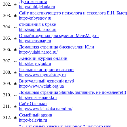
Духи желания
302.
http://duhi-jelania.ru
Сайт практикующего психолога и сексолога Е.Н. Быст
303.
http://enbystrov.ru
отношения в браке
304.
http://suprut.narod.ru
Онлайн-журнал для мужчин MensMag.ru
305.
http://mensmag.ru
Домашняя страница бисексуалки Юли
306.
http://yulabi.narod.ru/
Женский журнал онлайн
307.
http://lady-grad.ru
Реальные истории из жизни
308.
http://www.myrealstory.ru
Виртуальный женский клуб
309.
http://www.wclub.org.ua
Домашняя страница Shurale, загляните, не пожалеете!!!
310.
http://entsite.narod.ru
Сайт Оленьки
311.
http://www.lelushka.narod.ru/
Семейный архив
312.
http://balavin.ru
* Сайт самых класных девчонок * чат,фото,sms