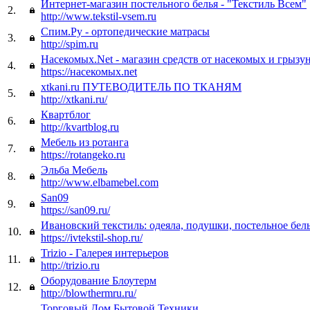
Интернет-магазин постельного белья - "Текстиль Всем"
2.
http://www.tekstil-vsem.ru
Спим.Ру - ортопедические матрасы
3.
http://spim.ru
Насекомых.Net - магазин средств от насекомых и грызу
4.
https://насекомых.net
xtkani.ru ПУТЕВОДИТЕЛЬ ПО ТКАНЯМ
5.
http://xtkani.ru/
Квартблог
6.
http://kvartblog.ru
Мебель из ротанга
7.
https://rotangeko.ru
Эльба Мебель
8.
http://www.elbamebel.com
San09
9.
https://san09.ru/
Ивановский текстиль: одеяла, подушки, постельное бел
10.
https://ivtekstil-shop.ru/
Trizio - Галерея интерьеров
11.
http://trizio.ru
Оборудование Блоутерм
12.
http://blowthermru.ru/
Торговый Дом Бытовой Техники