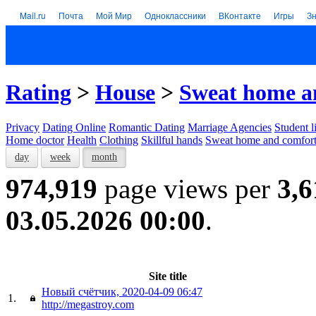
Mail.ru
Почта
Мой Мир
Одноклассники
ВКонтакте
Игры
З
Rating
>
House
>
Sweat home a
Privacy
Dating Online
Romantic Dating
Marriage Agencies
Student l
Home doctor
Health
Clothing
Skillful hands
Sweat home and comfor
day
week
month
974,919
page views per
3,6
03.05.2026 00:00
.
Site title
Новый счётчик, 2020-04-09 06:47
1.
http://megastroy.com