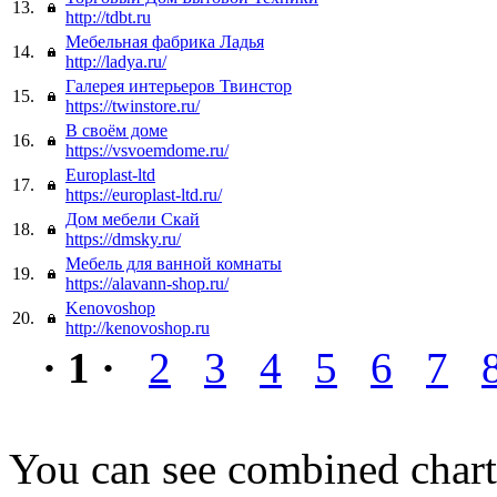
13.
http://tdbt.ru
Мебельная фабрика Ладья
14.
http://ladya.ru/
Галерея интерьеров Твинстор
15.
https://twinstore.ru/
В своём доме
16.
https://vsvoemdome.ru/
Europlast-ltd
17.
https://europlast-ltd.ru/
Дом мебели Скай
18.
https://dmsky.ru/
Мебель для ванной комнаты
19.
https://alavann-shop.ru/
Kenovoshop
20.
http://kenovoshop.ru
· 1 ·
2
3
4
5
6
7
You can see combined chart