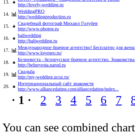
13.
http://lovely-wedding.ru
WeddingPRO
14.
http://weddingproduction.ru
Свадебный фотограф Михаил Голубев
15.
http://www.photog.ru
baliwedding
16.
http://baliwedding.ru
Международное брачное агентство! Бесплатно для жен
17.
http://www.loveneo.ru/
Белневеста - белорусское брачное агентство. Знакомства
18.
http://belnevesta.narod.ru
Свадьба
19.
http://my-wedding.ucoz.ru/
Интернациональный сайт знакомств
20.
http://www.alliancedating.com/alliancedating/index...
· 1 ·
2
3
4
5
6
7
You can see combined chart