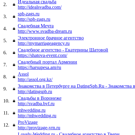
Идеальная свадьба
2.
http://idealsvadba.com/
spb-zags.ru
3.
http://spb-zags.ru
Свадебная Мечта
4.
http://www.svadba-dream.ru
Электронное брачное агентство
5.
http://mymarriageagency.ru
Свадебное агентство - Екатерины Шатовой
6.
https://shatova-event.com/
Свадебный портал Армении
7.
https://harsupesa.am/ru
Assol
8.
http://assol.org.kz/
Знакомства в Петербурге на DatingSpb.Ru - Знакомства 
9.
http://datingspb.ru
Свадьбы в Воронеже
10.
http://svadba.bvf.ru
mhwedding.ru
11.
http://mhwedding.ru
ProVizage
12.
http://provizage-vrn.ru
Lovely-Wedding.ru - Свадебное агентство в Твери