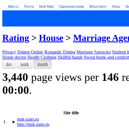
Mail.ru
Почта
Мой Мир
Одноклассники
ВКонтакте
Игры
З
Rating
>
House
>
Marriage Age
Privacy
Dating Online
Romantic Dating
Marriage Agencies
Student l
Home doctor
Health
Clothing
Skillful hands
Sweat home and comfor
day
week
month
3,440
page views per
146
re
00:00
.
Site title
msk-zags.ru
1.
http://msk-zags.ru