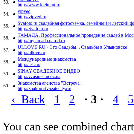
53.
http://www.kleimtut.ru
vipved
54.
http://vipved.ru
Svafoto.ru свадебная фотосъемка, семейный и детский ф
55.
http://Svafoto.ru
ТАМАДА. Профессиональное проведение свадеб в Мос
56.
http://mytamada.narod.ru
ULLOVE.RU - Это Свадьбы... Свадьбы в Ульяновске!
57.
http://ullove.ru
Международные знакомства
58.
http://te1.ru/
SINAY СВАДЕБНОЕ ВИДЕО
59.
http://vzasinec.ucoz.ua
Знакомства агенства "Встреча"
60.
http://znakomstva.sitecity.ru/
‹
Back
1
2
· 3 ·
4
5
You can see combined chart