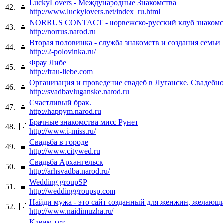
LuckyLovers - Международные Знакомства
42.
http://www.luckylovers.net/index_ru.html
NORRUS CONTACT - норвежско-русский клуб знакомс
43.
http://norrus.narod.ru
Вторая половинка - служба знакомств и создания семьи
44.
http://2-polovinka.ru/
Фрау Либе
45.
http://frau-liebe.com
Организация и проведение свадеб в Луганске. Свадебн
46.
http://svadbavluganske.narod.ru
Счастливый брак.
47.
http://happym.narod.ru
Брачные знакомства мисс Рунет
48.
http://www.i-miss.ru/
Свадьба в городе
49.
http://www.citywed.ru
Свадьба Архангельск
50.
http://arhsvadba.narod.ru/
Wedding groupSP
51.
http://weddinggroupsp.com
Найди мужа - это сайт созданный для женжин, желающ
52.
http://www.naidimuzha.ru/
Клеим тут