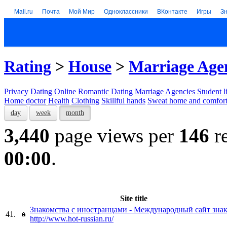
Mail.ru
Почта
Мой Мир
Одноклассники
ВКонтакте
Игры
З
Rating
>
House
>
Marriage Age
Privacy
Dating Online
Romantic Dating
Marriage Agencies
Student l
Home doctor
Health
Clothing
Skillful hands
Sweat home and comfor
day
week
month
3,440
page views per
146
re
00:00
.
Site title
Знакомства с иностранцами - Международный сайт знак
41.
http://www.hot-russian.ru/