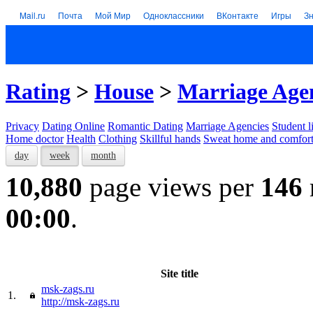
Mail.ru
Почта
Мой Мир
Одноклассники
ВКонтакте
Игры
З
Rating
>
House
>
Marriage Age
Privacy
Dating Online
Romantic Dating
Marriage Agencies
Student l
Home doctor
Health
Clothing
Skillful hands
Sweat home and comfor
day
week
month
10,880
page views per
146
00:00
.
Site title
msk-zags.ru
1.
http://msk-zags.ru