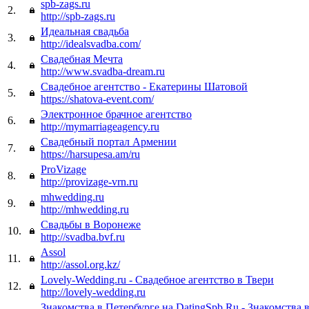
spb-zags.ru
2.
http://spb-zags.ru
Идеальная свадьба
3.
http://idealsvadba.com/
Свадебная Мечта
4.
http://www.svadba-dream.ru
Свадебное агентство - Екатерины Шатовой
5.
https://shatova-event.com/
Электронное брачное агентство
6.
http://mymarriageagency.ru
Свадебный портал Армении
7.
https://harsupesa.am/ru
ProVizage
8.
http://provizage-vrn.ru
mhwedding.ru
9.
http://mhwedding.ru
Свадьбы в Воронеже
10.
http://svadba.bvf.ru
Assol
11.
http://assol.org.kz/
Lovely-Wedding.ru - Свадебное агентство в Твери
12.
http://lovely-wedding.ru
Знакомства в Петербурге на DatingSpb.Ru - Знакомства 