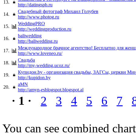
13.
http://datingspb.ru
Свадебный фотограф Михаил Голубев
14.
http://www.photog.ru
WeddingPRO
15.
http://weddingproduction.ru
baliwedding
16.
http://baliwedding.ru
Международное брачное агентство! Бесплатно для жен
17.
http://www.loveneo.ru/
Свадьба
18.
http://my-wedding.ucoz.ru/
Купидон.by - организация свадьбы, ЗАГСы, церкви Мин
19.
http://kupidon.by
aMN
20.
http://amyn-esblogspot.blogspot.al
· 1 ·
2
3
4
5
6
7
You can see combined chart