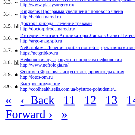
313.
http://www.plastysurgery.ru/
Kingpenis Программа увеличения полового члена
314.
http://bchlen.narod.ru
ДокторПрирода - лечение травами
315.
http://doctorpriroda.narod.ru/
Интернет-магазин Аппликаторы Ляпко в Санкт-Петер
316.
http://argo-mag.spb.ru
NetGribkov - Лечения грибка ногтей эффективными м
317.
https://netgribkov.ru
Нефрология.ру - форум по вопросам нефрологии
318.
http://www.nefrologia.ru/
Феномен Фролова - искусство здорового дыхания
319.
http://lotos-om.ru
Быстрое похудение
320.
http://coolhealth.sells.com.ua/byistroe-pohudenie/...
«
‹
Back
11
12
13
1
›
»
Forward