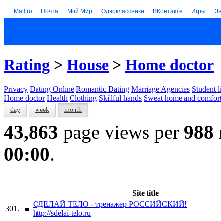
Mail.ru
Почта
Мой Мир
Одноклассники
ВКонтакте
Игры
З
Rating
>
House
>
Home doctor
Privacy
Dating Online
Romantic Dating
Marriage Agencies
Student l
Home doctor
Health
Clothing
Skillful hands
Sweat home and comfor
day
week
month
43,863
page views per
988
00:00
.
Site title
СДЕЛАЙ ТЕЛО - тренажер РОССИЙСКИЙ!
301.
http://sdelai-telo.ru