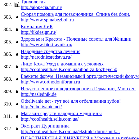
Трихология
302.
http://alopecia.nm.ru/
Скорая помощь для позвоночника. Спина без боли.
303.
http://www.spinabezboli.ru
Компания ЛиК
304.
http://likdesign.ru/
Здоровье и Красота - Полезные советы для Женщин
305.
http://www.fito-travnik.ru/
Народные средства лечения
306.
http://narodniesredstva.ru/
Лицо Кожа Уход в домашних условиях
307.
http://coolhealth.sells.com.ua/uhod-za-kozhej/c50
Брекеты форум. Независимый ортодонтический форум
308.
http://www.orthodontforum.ru
Искусственное оплодотворение в Германии, Мюнхен
309.
http://naslednik.de
Otbelivanie.net - тут всё для отбеливания зубов!
310.
http://otbelivanie.net/
Магазин средств народной медицины
311.
http://coolhealth.sells.com.ua/
Экстракт Дурнишника
312.
http://coolhealth.sells.com.ua/ekstrakt-durnishnik...
ПЛАСТИЧЕСКАЯ ХИРУРГИЯ в Москве и за рубежом 